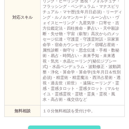
リング・ヒーリング 透視・フォルチュナ・
フラッシング・ペンデュラム・マナスピリ
チュアル・マヤ歴(生年月日必須)・リーディ
対応スキル
ング・ルノルマンカード・ルーン占い・ヴ
ォイスヒーリング・九星気学・口寄せ・吉
方位鑑定法・四柱推命・夢占い・天中殺診
断・失せ物・宇宙（叡智）高次からのメッ
セージ伝達・守護霊・守護霊対話・宗家算
命学・宿命カウンセリング・宿曜占星術・
属性診断・御守り・思念伝達・手相・数秘
術・易占・時間占い・未来予知・未来透
視・気光・水晶ヒーリング(秘伝ジプシー
式)・水晶ペンデュラム・波動修正・波動調
整・浄化・算命学・算命学(生年月日＆性別
必須)・精霊術・精霊魔法・西洋占星術・透
視・過去世（前世）・遠隔ヒーリング・霊
感・霊感タロット・霊感タロット（マルセ
イユ・霊感霊視・霊聴・霊臭・霊視・風
水・高占術・魂交信など
無料相談
１０分無料相談を受付け中。