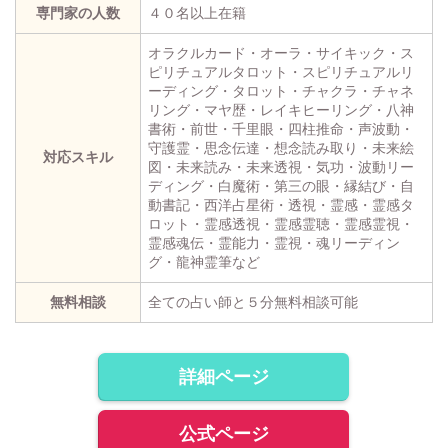
専門家の人数
４０名以上在籍
オラクルカード・オーラ・サイキック・ス
ピリチュアルタロット・スピリチュアルリ
ーディング・タロット・チャクラ・チャネ
リング・マヤ歴・レイキヒーリング・八神
書術・前世・千里眼・四柱推命・声波動・
守護霊・思念伝達・想念読み取り・未来絵
対応スキル
図・未来読み・未来透視・気功・波動リー
ディング・白魔術・第三の眼・縁結び・自
動書記・西洋占星術・透視・霊感・霊感タ
ロット・霊感透視・霊感霊聴・霊感霊視・
霊感魂伝・霊能力・霊視・魂リーディン
グ・龍神霊筆など
無料相談
全ての占い師と５分無料相談可能
詳細ページ
公式ページ