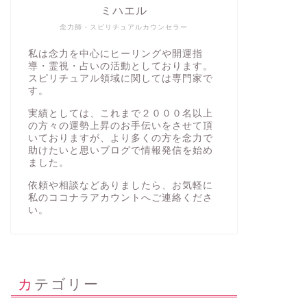
ミハエル
念力師・スピリチュアルカウンセラー
私は念力を中心にヒーリングや開運指
導・霊視・占いの活動としております。
スピリチュアル領域に関しては専門家で
す。
実績としては、これまで２０００名以上
の方々の運勢上昇のお手伝いをさせて頂
いておりますが、より多くの方を念力で
助けたいと思いブログで情報発信を始め
ました。
依頼や相談などありましたら、お気軽に
私の
ココナラアカウント
へご連絡くださ
い。
カテゴリー