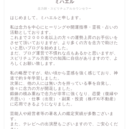
ミハエル
念力師・スピリチュアルカウンセラー
はじめまして。ミハエルと申します。
私は念力を中心にヒーリングや開運指導・霊視・占いの
活動としております。
これまで２０００名以上の方々の運勢上昇のお手伝いを
させて頂いておりますが、より多くの方を念力で助けた
いと思いブログを始めました。
まだ、ブログ運営で不慣れな点もあるかと思いますが、
スピリチュアル方面での知識に自信がありますので、よ
ろしくお願い致します。
私の略歴ですが、幼い頃から霊感を強く感じており、神
道で約９年学習しました。
次第に、他の人には無い力を持っている事を自覚し、
徐々に念力の方が開花しました。
鍛錬の積み重ねで念力が非常に強くなり、恋愛（復縁や
片思い）・仕事（出世）・副業・投資（株/FX/不動産）
に応用できるようになりました。
芸能人や経営者等の著名人の鑑定実績が多数ございま
す。
また、テレビへの出演歴もございますので、ご安心くだ