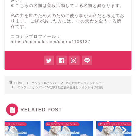
さい。
※こちらの名前は普段活動している名前と異なります。
私の力を世のため人のために使う事が天命だと考えてお
ります。 ご縁があった方には、その天命を全うする所
存です。
ココナラプロフィール：
https://coconala.com/users/1106137
HOME
エンジェルナンバー
2ケタのエンジェルナンバー
エンジェルナンバー57の意味と恋愛や金運とツインレイの前兆
RELATED POST
タのエンジェルナンバー
4ケタのエンジェルナンバー
4ケタのエンジェルナンバー