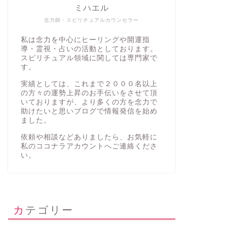
ミハエル
念力師・スピリチュアルカウンセラー
私は念力を中心にヒーリングや開運指
導・霊視・占いの活動としております。
スピリチュアル領域に関しては専門家で
す。
実績としては、これまで２０００名以上
の方々の運勢上昇のお手伝いをさせて頂
いておりますが、より多くの方を念力で
助けたいと思いブログで情報発信を始め
ました。
依頼や相談などありましたら、お気軽に
私の
ココナラアカウント
へご連絡くださ
い。
カテゴリー