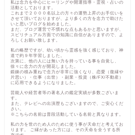
私は念力を中心にヒーリングや開運指導・霊視・占いの
活動としております。
これまで２０００名以上の方々の運勢上昇のお手伝いを
させて頂いておりますが、より多くの方を念力で助けた
いと思いブログを始めました。
まだ、ブログ運営で不慣れな点もあるかと思いますが、
スピリチュアル方面での知識に自信がありますので、よ
ろしくお願い致します。
私の略歴ですが、幼い頃から霊感を強く感じており、神
道で約９年学習しました。
次第に、他の人には無い力を持っている事を自覚し、
徐々に念力の方が開花しました。
鍛錬の積み重ねで念力が非常に強くなり、恋愛（復縁や
片思い）・仕事（出世）・副業・投資（株/FX/不動産）
に応用できるようになりました。
芸能人や経営者等の著名人の鑑定実績が多数ございま
す。
また、テレビへの出演歴もございますので、ご安心くだ
さい。
※こちらの名前は普段活動している名前と異なります。
私の力を世のため人のために使う事が天命だと考えてお
ります。 ご縁があった方には、その天命を全うする所