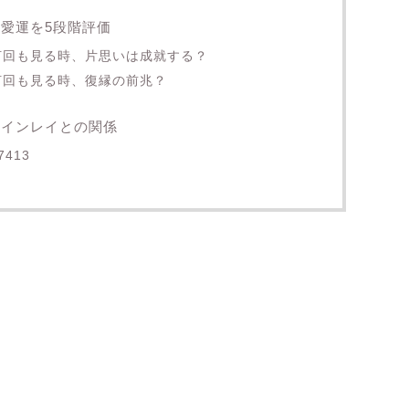
恋愛運を5段階評価
を何回も見る時、片思いは成就する？
何回も見る時、復縁の前兆？
ツインレイとの関係
413