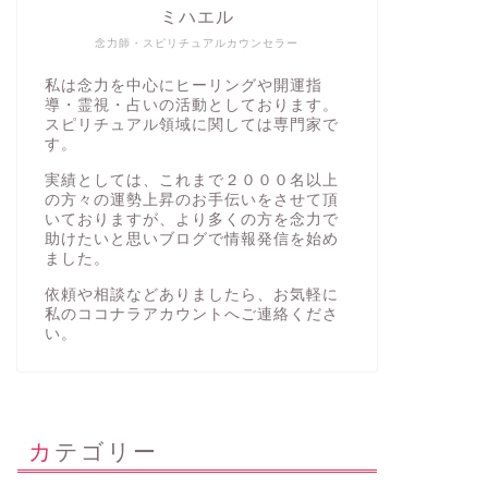
ミハエル
念力師・スピリチュアルカウンセラー
私は念力を中心にヒーリングや開運指
導・霊視・占いの活動としております。
スピリチュアル領域に関しては専門家で
す。
実績としては、これまで２０００名以上
の方々の運勢上昇のお手伝いをさせて頂
いておりますが、より多くの方を念力で
助けたいと思いブログで情報発信を始め
ました。
依頼や相談などありましたら、お気軽に
私の
ココナラアカウント
へご連絡くださ
い。
カテゴリー