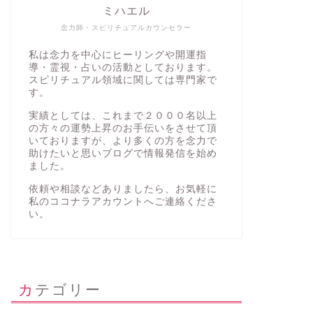
ミハエル
念力師・スピリチュアルカウンセラー
私は念力を中心にヒーリングや開運指
導・霊視・占いの活動としております。
スピリチュアル領域に関しては専門家で
す。
実績としては、これまで２０００名以上
の方々の運勢上昇のお手伝いをさせて頂
いておりますが、より多くの方を念力で
助けたいと思いブログで情報発信を始め
ました。
依頼や相談などありましたら、お気軽に
私の
ココナラアカウント
へご連絡くださ
い。
カテゴリー