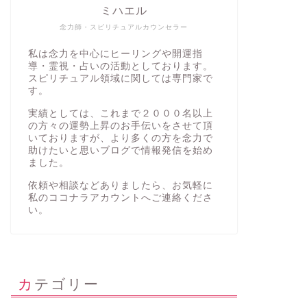
ミハエル
念力師・スピリチュアルカウンセラー
私は念力を中心にヒーリングや開運指
導・霊視・占いの活動としております。
スピリチュアル領域に関しては専門家で
す。
実績としては、これまで２０００名以上
の方々の運勢上昇のお手伝いをさせて頂
いておりますが、より多くの方を念力で
助けたいと思いブログで情報発信を始め
ました。
依頼や相談などありましたら、お気軽に
私の
ココナラアカウント
へご連絡くださ
い。
カテゴリー