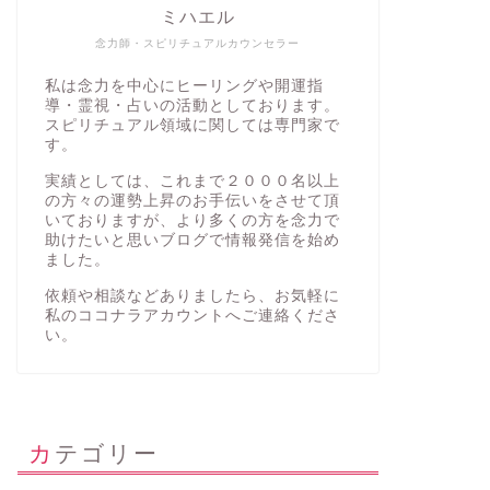
ミハエル
念力師・スピリチュアルカウンセラー
私は念力を中心にヒーリングや開運指
導・霊視・占いの活動としております。
スピリチュアル領域に関しては専門家で
す。
実績としては、これまで２０００名以上
の方々の運勢上昇のお手伝いをさせて頂
いておりますが、より多くの方を念力で
助けたいと思いブログで情報発信を始め
ました。
依頼や相談などありましたら、お気軽に
私の
ココナラアカウント
へご連絡くださ
い。
カテゴリー