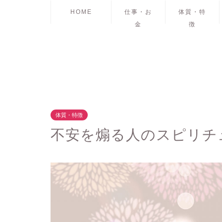
HOME
仕事・お
体質・特
金
徴
体質・特徴
不安を煽る人のスピリチ