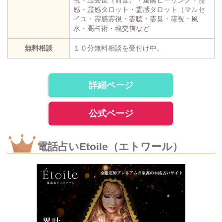
視・過去世（前世）・遠隔ヒーリング・霊
感・霊感タロット・霊感タロット（マルセ
イユ・霊感霊視・霊聴・霊臭・霊視・風
水・高占術・魂交信など
無料相談
１０分無料相談を受付け中。
詳細ページ
公式ページ
電話占いEtoile（エトワール）