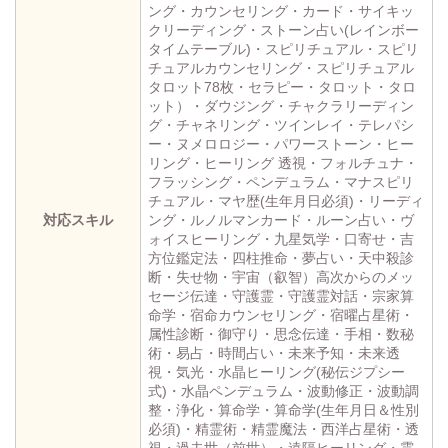
ング・カウンセリング・カード・サイキッ
クリーディング・ストーン占い(レインボー
タイムテーブル)・スピリチュアル・スピリ
チュアルカウンセリング・スピリチュアル
タロット78枚・セラピー・タロット・タロ
ット）・ダウジング・チャクラリーディン
グ・チャネリング・ツインレイ・テレパシ
ー・ヌメロロジー・パワーストーン・ヒー
リング・ヒーリング 透視・フォルチュナ・
フラッシング・ペンデュラム・マナスピリ
チュアル・マヤ歴(生年月日必須)・リーディ
対応スキル
ング・ルノルマンカード・ルーン占い・ヴ
ォイスヒーリング・九星気学・口寄せ・吉
方位鑑定法・四柱推命・夢占い・天中殺診
断・失せ物・宇宙（叡智）高次からのメッ
セージ伝達・守護霊・守護霊対話・宗家算
命学・宿命カウンセリング・宿曜占星術・
属性診断・御守り・思念伝達・手相・数秘
術・易占・時間占い・未来予知・未来透
視・気光・水晶ヒーリング(秘伝ジプシー
式)・水晶ペンデュラム・波動修正・波動調
整・浄化・算命学・算命学(生年月日＆性別
必須)・精霊術・精霊魔法・西洋占星術・透