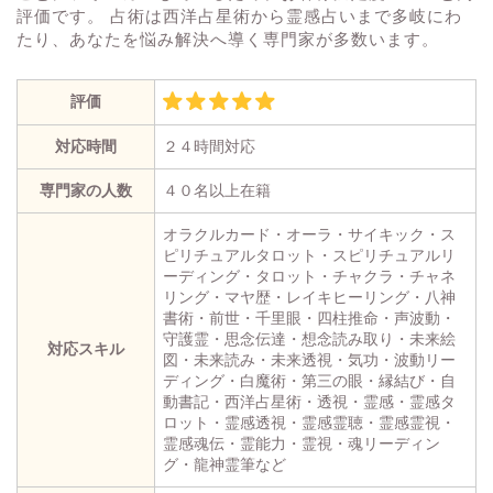
評価です。 占術は西洋占星術から霊感占いまで多岐にわ
たり、あなたを悩み解決へ導く専門家が多数います。
評価
対応時間
２４時間対応
専門家の人数
４０名以上在籍
オラクルカード・オーラ・サイキック・ス
ピリチュアルタロット・スピリチュアルリ
ーディング・タロット・チャクラ・チャネ
リング・マヤ歴・レイキヒーリング・八神
書術・前世・千里眼・四柱推命・声波動・
守護霊・思念伝達・想念読み取り・未来絵
対応スキル
図・未来読み・未来透視・気功・波動リー
ディング・白魔術・第三の眼・縁結び・自
動書記・西洋占星術・透視・霊感・霊感タ
ロット・霊感透視・霊感霊聴・霊感霊視・
霊感魂伝・霊能力・霊視・魂リーディン
グ・龍神霊筆など