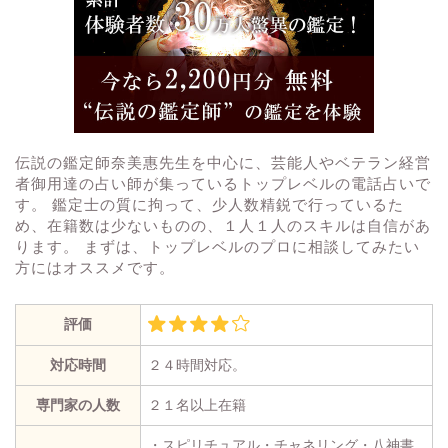
伝説の鑑定師奈美惠先生を中心に、芸能人やベテラン経営
者御用達の占い師が集っているトップレベルの電話占いで
す。 鑑定士の質に拘って、少人数精鋭で行っているた
め、在籍数は少ないものの、１人１人のスキルは自信があ
ります。 まずは、トップレベルのプロに相談してみたい
方にはオススメです。
評価
対応時間
２４時間対応。
専門家の人数
２１名以上在籍
・スピリチュアル・チャネリング・八神書