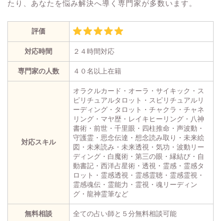
たり、あなたを悩み解決へ導く専門家が多数います。
評価
対応時間
２４時間対応
専門家の人数
４０名以上在籍
オラクルカード・オーラ・サイキック・ス
ピリチュアルタロット・スピリチュアルリ
ーディング・タロット・チャクラ・チャネ
リング・マヤ歴・レイキヒーリング・八神
書術・前世・千里眼・四柱推命・声波動・
守護霊・思念伝達・想念読み取り・未来絵
対応スキル
図・未来読み・未来透視・気功・波動リー
ディング・白魔術・第三の眼・縁結び・自
動書記・西洋占星術・透視・霊感・霊感タ
ロット・霊感透視・霊感霊聴・霊感霊視・
霊感魂伝・霊能力・霊視・魂リーディン
グ・龍神霊筆など
無料相談
全ての占い師と５分無料相談可能