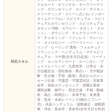
クルカード・オリジナル・オーラリーデイ
ング・カウンセリング・カード・サイキッ
クリーディング・ストーン占い(レインボー
タイムテーブル)・スピリチュアル・スピリ
チュアルカウンセリング・スピリチュアル
タロット78枚・セラピー・タロット・タロ
ット）・ダウジング・チャクラリーディン
グ・チャネリング・ツインレイ・テレパシ
ー・ヌメロロジー・パワーストーン・ヒー
リング・ヒーリング 透視・フォルチュナ・
フラッシング・ペンデュラム・マナスピリ
チュアル・マヤ歴(生年月日必須)・リーディ
対応スキル
ング・ルノルマンカード・ルーン占い・ヴ
ォイスヒーリング・九星気学・口寄せ・吉
方位鑑定法・四柱推命・夢占い・天中殺診
断・失せ物・宇宙（叡智）高次からのメッ
セージ伝達・守護霊・守護霊対話・宗家算
命学・宿命カウンセリング・宿曜占星術・
属性診断・御守り・思念伝達・手相・数秘
術・易占・時間占い・未来予知・未来透
視・気光・水晶ヒーリング(秘伝ジプシー
式)・水晶ペンデュラム・波動修正・波動調
整・浄化・算命学・算命学(生年月日＆性別