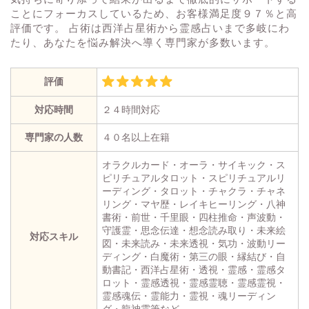
ことにフォーカスしているため、お客様満足度９７％と高
評価です。 占術は西洋占星術から霊感占いまで多岐にわ
たり、あなたを悩み解決へ導く専門家が多数います。
評価
対応時間
２４時間対応
専門家の人数
４０名以上在籍
オラクルカード・オーラ・サイキック・ス
ピリチュアルタロット・スピリチュアルリ
ーディング・タロット・チャクラ・チャネ
リング・マヤ歴・レイキヒーリング・八神
書術・前世・千里眼・四柱推命・声波動・
守護霊・思念伝達・想念読み取り・未来絵
対応スキル
図・未来読み・未来透視・気功・波動リー
ディング・白魔術・第三の眼・縁結び・自
動書記・西洋占星術・透視・霊感・霊感タ
ロット・霊感透視・霊感霊聴・霊感霊視・
霊感魂伝・霊能力・霊視・魂リーディン
グ・龍神霊筆など