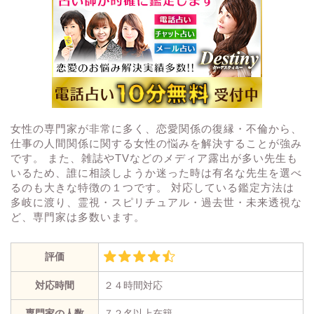
女性の専門家が非常に多く、恋愛関係の復縁・不倫から、
仕事の人間関係に関する女性の悩みを解決することが強み
です。 また、雑誌やTVなどのメディア露出が多い先生も
いるため、誰に相談しようか迷った時は有名な先生を選べ
るのも大きな特徴の１つです。 対応している鑑定方法は
多岐に渡り、霊視・スピリチュアル・過去世・未来透視な
ど、専門家は多数います。
評価
対応時間
２４時間対応
専門家の人数
７２名以上在籍