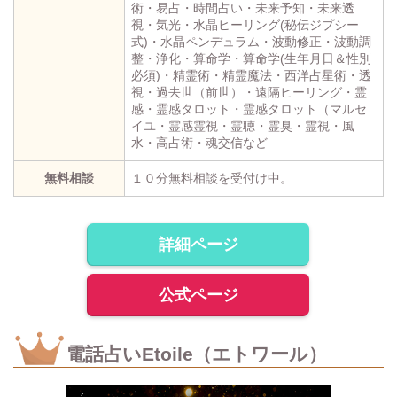
術・易占・時間占い・未来予知・未来透
視・気光・水晶ヒーリング(秘伝ジプシー
式)・水晶ペンデュラム・波動修正・波動調
整・浄化・算命学・算命学(生年月日＆性別
必須)・精霊術・精霊魔法・西洋占星術・透
視・過去世（前世）・遠隔ヒーリング・霊
感・霊感タロット・霊感タロット（マルセ
イユ・霊感霊視・霊聴・霊臭・霊視・風
水・高占術・魂交信など
無料相談
１０分無料相談を受付け中。
詳細ページ
公式ページ
電話占いEtoile（エトワール）