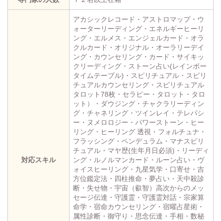
アカシックレコード・アストロマップ・ウ
ォーターリーディング・エネルギーヒーリ
ング・エルメス・エンジェルカード・オラ
クルカード・オリジナル・オーラリーデイ
ング・カウンセリング・カード・サイキッ
クリーディング・ストーン占い(レインボー
タイムテーブル)・スピリチュアル・スピリ
チュアルカウンセリング・スピリチュアル
タロット78枚・セラピー・タロット・タロ
ット）・ダウジング・チャクラリーディン
グ・チャネリング・ツインレイ・テレパシ
ー・ヌメロロジー・パワーストーン・ヒー
リング・ヒーリング 透視・フォルチュナ・
フラッシング・ペンデュラム・マナスピリ
チュアル・マヤ歴(生年月日必須)・リーディ
対応スキル
ング・ルノルマンカード・ルーン占い・ヴ
ォイスヒーリング・九星気学・口寄せ・吉
方位鑑定法・四柱推命・夢占い・天中殺診
断・失せ物・宇宙（叡智）高次からのメッ
セージ伝達・守護霊・守護霊対話・宗家算
命学・宿命カウンセリング・宿曜占星術・
属性診断・御守り・思念伝達・手相・数秘