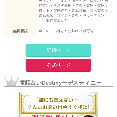
ディング・白魔術・第三の眼・縁結び・自
動書記・西洋占星術・透視・霊感・霊感タ
ロット・霊感透視・霊感霊聴・霊感霊視・
霊感魂伝・霊能力・霊視・魂リーディン
グ・龍神霊筆など
無料相談
全ての占い師と５分無料相談可能
詳細ページ
公式ページ
電話占いDestiny〜デスティニー