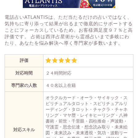
電話占いATLANTISは、ただ当たるだけの占いではなく、
気持ちに寄り添って結果が出るまで徹底的にサポートする
ことにフォーカスしているため、お客様満足度９７％と高
評価です。 占術は西洋占星術から霊感占いまで多岐にわ
たり、あなたを悩み解決へ導く専門家が多数います。
評価
対応時間
２４時間対応
専門家の人数
４０名以上在籍
オラクルカード・オーラ・サイキック・ス
ピリチュアルタロット・スピリチュアルリ
ーディング・タロット・チャクラ・チャネ
リング・マヤ歴・レイキヒーリング・八神
書術・前世・千里眼・四柱推命・声波動・
守護霊・思念伝達・想念読み取り・未来絵
対応スキル
図・未来読み・未来透視・気功・波動リー