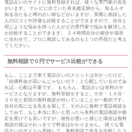
電話占いのサイトに無料登録すれば、様々な専門家の先生
がいます。 テレビに出ていた有名鑑定師から、知る人ぞ
知る当たると噂の占い師などがいますが、実際に相談した
人の口コミや評価も比較することができますので、自分と
同じような悩みを持った人がどの専門家で悩みを解消した
か比較することができます。 ２４時間自分の都合や場所
に合わせて、プロに相談してみるのも１つの手段だと考え
てください。
無料相談で０円でサービス比較ができる
もし、ここまで来て電話占いのメリットは分かったけど、
「結構料金が高いんじゃないの？」と心配しているのであ
れば、心配は不要です。 もちろん、電話占いは有料のサ
ービスとなりますが、無料登録をすると、５分・１０分・
３０分と初回の無料相談が付いていることが一般的です。
自分の気になる先生を探して、その人に無料で電話相談を
してみて、もし本当に良いと思ったら有料の電話相談や鑑
定を受けても良いですが、相性が悪いと感じた場合は無料
相談の後はそれっきりで料金はかかりません。 様々な電
話占いのサイトへ登録して、無料相談で先生を比較したう