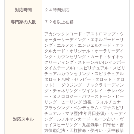
対応時間
２４時間対応
専門家の人数
７２名以上在籍
アカシックレコード・アストロマップ・ウ
ォーターリーディング・エネルギーヒーリ
ング・エルメス・エンジェルカード・オラ
クルカード・オリジナル・オーラリーデイ
ング・カウンセリング・カード・サイキッ
クリーディング・ストーン占い(レインボー
タイムテーブル)・スピリチュアル・スピリ
チュアルカウンセリング・スピリチュアル
タロット78枚・セラピー・タロット・タロ
ット）・ダウジング・チャクラリーディン
グ・チャネリング・ツインレイ・テレパシ
ー・ヌメロロジー・パワーストーン・ヒー
リング・ヒーリング 透視・フォルチュナ・
フラッシング・ペンデュラム・マナスピリ
チュアル・マヤ歴(生年月日必須)・リーディ
対応スキル
ング・ルノルマンカード・ルーン占い・ヴ
ォイスヒーリング・九星気学・口寄せ・吉
方位鑑定法・四柱推命・夢占い・天中殺診