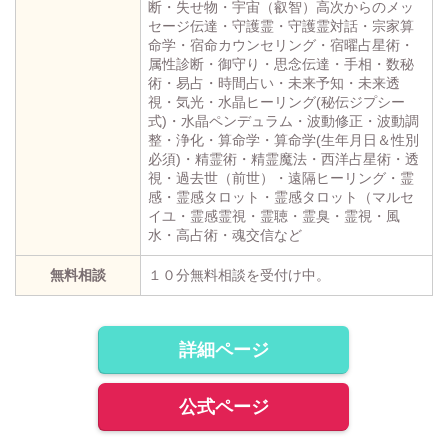
断・失せ物・宇宙（叡智）高次からのメッ
セージ伝達・守護霊・守護霊対話・宗家算
命学・宿命カウンセリング・宿曜占星術・
属性診断・御守り・思念伝達・手相・数秘
術・易占・時間占い・未来予知・未来透
視・気光・水晶ヒーリング(秘伝ジプシー
式)・水晶ペンデュラム・波動修正・波動調
整・浄化・算命学・算命学(生年月日＆性別
必須)・精霊術・精霊魔法・西洋占星術・透
視・過去世（前世）・遠隔ヒーリング・霊
感・霊感タロット・霊感タロット（マルセ
イユ・霊感霊視・霊聴・霊臭・霊視・風
水・高占術・魂交信など
無料相談
１０分無料相談を受付け中。
詳細ページ
公式ページ