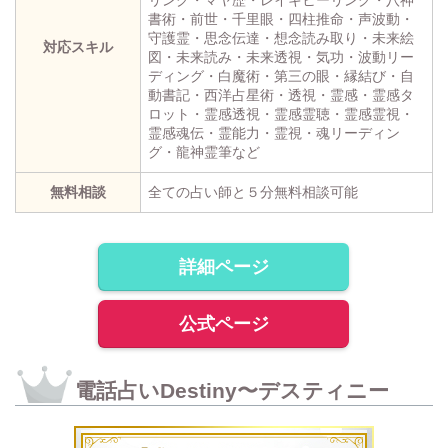
書術・前世・千里眼・四柱推命・声波動・
守護霊・思念伝達・想念読み取り・未来絵
対応スキル
図・未来読み・未来透視・気功・波動リー
ディング・白魔術・第三の眼・縁結び・自
動書記・西洋占星術・透視・霊感・霊感タ
ロット・霊感透視・霊感霊聴・霊感霊視・
霊感魂伝・霊能力・霊視・魂リーディン
グ・龍神霊筆など
無料相談
全ての占い師と５分無料相談可能
詳細ページ
公式ページ
電話占いDestiny〜デスティニー