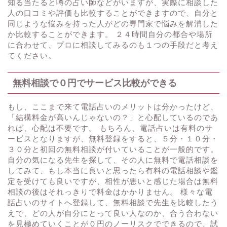
知る当たると噂の占い師などがいますが、実際に相談した
人の口コミや評価も比較することができますので、自分と
同じような悩みを持った人がどの専門家で悩みを解消した
か比較することができます。 ２４時間自分の都合や場所
に合わせて、プロに相談してみるのも１つの手段だと考え
てください。
無料相談で０円でサービス比較ができる
もし、ここまで来て電話占いのメリットは分かったけど、
「結構料金が高いんじゃないの？」と心配しているのであ
れば、心配は不要です。 もちろん、電話占いは有料のサ
ービスとなりますが、無料登録をすると、５分・１０分・
３０分と初回の無料相談が付いていることが一般的です。
自分の気になる先生を探して、その人に無料で電話相談を
してみて、もし本当に良いと思ったら有料の電話相談や鑑
定を受けても良いですが、相性が悪いと感じた場合は無料
相談の後はそれっきりで料金はかかりません。 様々な電
話占いのサイトへ登録して、無料相談で先生を比較したう
えで、どの人が自分にとって良い人なのか、合う合わない
を見極めていくことが０円のノーリスクでできるので、試