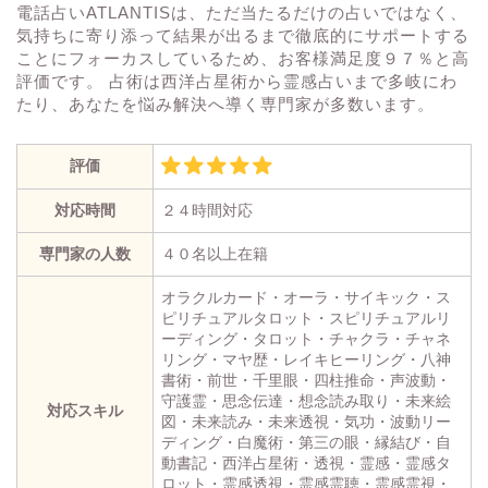
電話占いATLANTISは、ただ当たるだけの占いではなく、
気持ちに寄り添って結果が出るまで徹底的にサポートする
ことにフォーカスしているため、お客様満足度９７％と高
評価です。 占術は西洋占星術から霊感占いまで多岐にわ
たり、あなたを悩み解決へ導く専門家が多数います。
評価
対応時間
２４時間対応
専門家の人数
４０名以上在籍
オラクルカード・オーラ・サイキック・ス
ピリチュアルタロット・スピリチュアルリ
ーディング・タロット・チャクラ・チャネ
リング・マヤ歴・レイキヒーリング・八神
書術・前世・千里眼・四柱推命・声波動・
守護霊・思念伝達・想念読み取り・未来絵
対応スキル
図・未来読み・未来透視・気功・波動リー
ディング・白魔術・第三の眼・縁結び・自
動書記・西洋占星術・透視・霊感・霊感タ
ロット・霊感透視・霊感霊聴・霊感霊視・