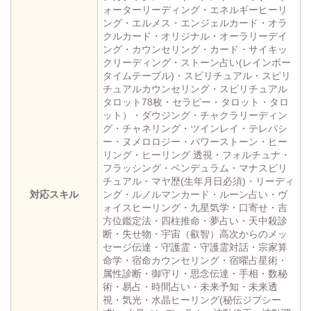
ォーターリーディング・エネルギーヒーリ
ング・エルメス・エンジェルカード・オラ
クルカード・オリジナル・オーラリーデイ
ング・カウンセリング・カード・サイキッ
クリーディング・ストーン占い(レインボー
タイムテーブル)・スピリチュアル・スピリ
チュアルカウンセリング・スピリチュアル
タロット78枚・セラピー・タロット・タロ
ット）・ダウジング・チャクラリーディン
グ・チャネリング・ツインレイ・テレパシ
ー・ヌメロロジー・パワーストーン・ヒー
リング・ヒーリング 透視・フォルチュナ・
フラッシング・ペンデュラム・マナスピリ
チュアル・マヤ歴(生年月日必須)・リーディ
対応スキル
ング・ルノルマンカード・ルーン占い・ヴ
ォイスヒーリング・九星気学・口寄せ・吉
方位鑑定法・四柱推命・夢占い・天中殺診
断・失せ物・宇宙（叡智）高次からのメッ
セージ伝達・守護霊・守護霊対話・宗家算
命学・宿命カウンセリング・宿曜占星術・
属性診断・御守り・思念伝達・手相・数秘
術・易占・時間占い・未来予知・未来透
視・気光・水晶ヒーリング(秘伝ジプシー