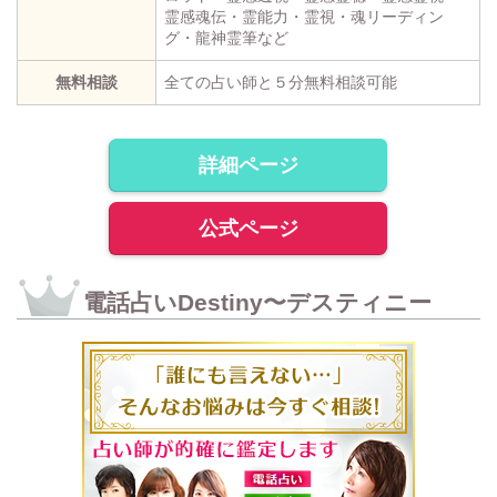
霊感魂伝・霊能力・霊視・魂リーディン
グ・龍神霊筆など
無料相談
全ての占い師と５分無料相談可能
詳細ページ
公式ページ
電話占いDestiny〜デスティニー