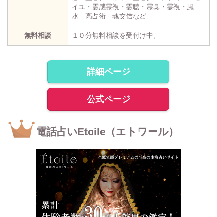
イユ・霊感霊視・霊聴・霊臭・霊視・風
水・高占術・魂交信など
無料相談
１０分無料相談を受付け中。
詳細ページ
公式ページ
電話占いEtoile（エトワール）