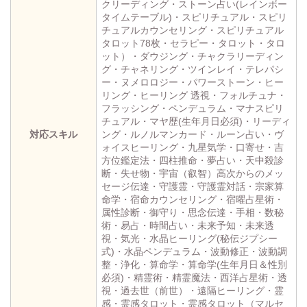
クリーディング・ストーン占い(レインボー
タイムテーブル)・スピリチュアル・スピリ
チュアルカウンセリング・スピリチュアル
タロット78枚・セラピー・タロット・タロ
ット）・ダウジング・チャクラリーディン
グ・チャネリング・ツインレイ・テレパシ
ー・ヌメロロジー・パワーストーン・ヒー
リング・ヒーリング 透視・フォルチュナ・
フラッシング・ペンデュラム・マナスピリ
チュアル・マヤ歴(生年月日必須)・リーディ
対応スキル
ング・ルノルマンカード・ルーン占い・ヴ
ォイスヒーリング・九星気学・口寄せ・吉
方位鑑定法・四柱推命・夢占い・天中殺診
断・失せ物・宇宙（叡智）高次からのメッ
セージ伝達・守護霊・守護霊対話・宗家算
命学・宿命カウンセリング・宿曜占星術・
属性診断・御守り・思念伝達・手相・数秘
術・易占・時間占い・未来予知・未来透
視・気光・水晶ヒーリング(秘伝ジプシー
式)・水晶ペンデュラム・波動修正・波動調
整・浄化・算命学・算命学(生年月日＆性別
必須)・精霊術・精霊魔法・西洋占星術・透
視・過去世（前世）・遠隔ヒーリング・霊
感・霊感タロット・霊感タロット（マルセ