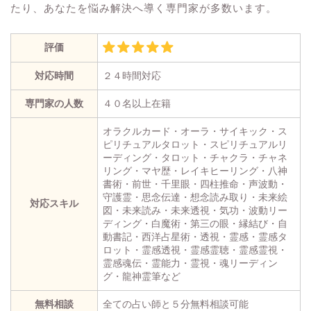
たり、あなたを悩み解決へ導く専門家が多数います。
評価
対応時間
２４時間対応
専門家の人数
４０名以上在籍
オラクルカード・オーラ・サイキック・ス
ピリチュアルタロット・スピリチュアルリ
ーディング・タロット・チャクラ・チャネ
リング・マヤ歴・レイキヒーリング・八神
書術・前世・千里眼・四柱推命・声波動・
守護霊・思念伝達・想念読み取り・未来絵
対応スキル
図・未来読み・未来透視・気功・波動リー
ディング・白魔術・第三の眼・縁結び・自
動書記・西洋占星術・透視・霊感・霊感タ
ロット・霊感透視・霊感霊聴・霊感霊視・
霊感魂伝・霊能力・霊視・魂リーディン
グ・龍神霊筆など
無料相談
全ての占い師と５分無料相談可能