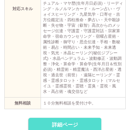
チュアル・マヤ歴(生年月日必須)・リーディ
対応スキル
ング・ルノルマンカード・ルーン占い・ヴ
ォイスヒーリング・九星気学・口寄せ・吉
方位鑑定法・四柱推命・夢占い・天中殺診
断・失せ物・宇宙（叡智）高次からのメッ
セージ伝達・守護霊・守護霊対話・宗家算
命学・宿命カウンセリング・宿曜占星術・
属性診断・御守り・思念伝達・手相・数秘
術・易占・時間占い・未来予知・未来透
視・気光・水晶ヒーリング(秘伝ジプシー
式)・水晶ペンデュラム・波動修正・波動調
整・浄化・算命学・算命学(生年月日＆性別
必須)・精霊術・精霊魔法・西洋占星術・透
視・過去世（前世）・遠隔ヒーリング・霊
感・霊感タロット・霊感タロット（マルセ
イユ・霊感霊視・霊聴・霊臭・霊視・風
水・高占術・魂交信など
無料相談
１０分無料相談を受付け中。
詳細ページ