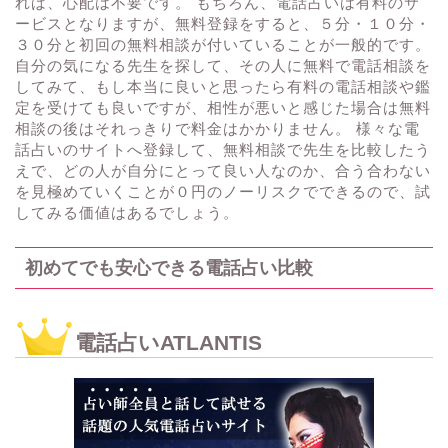
れば、心配は不要です。 もちろん、電話占いは有料のサ
ービスとなりますが、無料登録をすると、５分・１０分・
３０分と初回の無料相談が付いていることが一般的です。
自分の気になる先生を探して、その人に無料で電話相談を
してみて、もし本当に良いと思ったら有料の電話相談や鑑
定を受けても良いですが、相性が悪いと感じた場合は無料
相談の後はそれっきりで料金はかかりません。 様々な電
話占いのサイトへ登録して、無料相談で先生を比較したう
えで、どの人が自分にとって良い人なのか、合う合わない
を見極めていくことが０円のノーリスクでできるので、試
してみる価値はあるでしょう。
初めてでも安心できる電話占い比較
電話占いATLANTIS