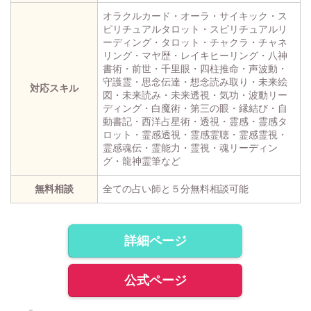
オラクルカード・オーラ・サイキック・ス
ピリチュアルタロット・スピリチュアルリ
ーディング・タロット・チャクラ・チャネ
リング・マヤ歴・レイキヒーリング・八神
書術・前世・千里眼・四柱推命・声波動・
守護霊・思念伝達・想念読み取り・未来絵
対応スキル
図・未来読み・未来透視・気功・波動リー
ディング・白魔術・第三の眼・縁結び・自
動書記・西洋占星術・透視・霊感・霊感タ
ロット・霊感透視・霊感霊聴・霊感霊視・
霊感魂伝・霊能力・霊視・魂リーディン
グ・龍神霊筆など
無料相談
全ての占い師と５分無料相談可能
詳細ページ
公式ページ