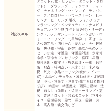
タロット78枚・セラピー・タロット・タロ
ット）・ダウジング・チャクラリーディン
グ・チャネリング・ツインレイ・テレパシ
ー・ヌメロロジー・パワーストーン・ヒー
リング・ヒーリング 透視・フォルチュナ・
フラッシング・ペンデュラム・マナスピリ
チュアル・マヤ歴(生年月日必須)・リーディ
対応スキル
ング・ルノルマンカード・ルーン占い・ヴ
ォイスヒーリング・九星気学・口寄せ・吉
方位鑑定法・四柱推命・夢占い・天中殺診
断・失せ物・宇宙（叡智）高次からのメッ
セージ伝達・守護霊・守護霊対話・宗家算
命学・宿命カウンセリング・宿曜占星術・
属性診断・御守り・思念伝達・手相・数秘
術・易占・時間占い・未来予知・未来透
視・気光・水晶ヒーリング(秘伝ジプシー
式)・水晶ペンデュラム・波動修正・波動調
整・浄化・算命学・算命学(生年月日＆性別
必須)・精霊術・精霊魔法・西洋占星術・透
視・過去世（前世）・遠隔ヒーリング・霊
感・霊感タロット・霊感タロット（マルセ
イユ・霊感霊視・霊聴・霊臭・霊視・風
水・高占術・魂交信など