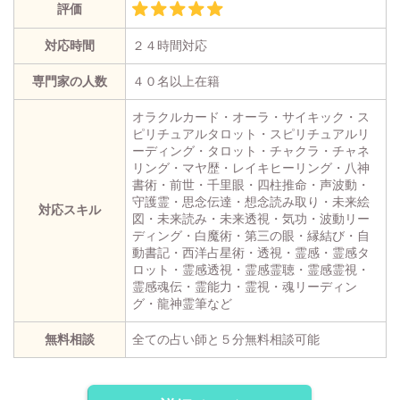
評価
対応時間
２４時間対応
専門家の人数
４０名以上在籍
オラクルカード・オーラ・サイキック・ス
ピリチュアルタロット・スピリチュアルリ
ーディング・タロット・チャクラ・チャネ
リング・マヤ歴・レイキヒーリング・八神
書術・前世・千里眼・四柱推命・声波動・
守護霊・思念伝達・想念読み取り・未来絵
対応スキル
図・未来読み・未来透視・気功・波動リー
ディング・白魔術・第三の眼・縁結び・自
動書記・西洋占星術・透視・霊感・霊感タ
ロット・霊感透視・霊感霊聴・霊感霊視・
霊感魂伝・霊能力・霊視・魂リーディン
グ・龍神霊筆など
無料相談
全ての占い師と５分無料相談可能