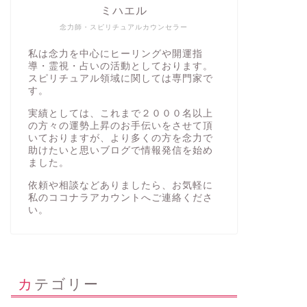
ミハエル
念力師・スピリチュアルカウンセラー
私は念力を中心にヒーリングや開運指
導・霊視・占いの活動としております。
スピリチュアル領域に関しては専門家で
す。
実績としては、これまで２０００名以上
の方々の運勢上昇のお手伝いをさせて頂
いておりますが、より多くの方を念力で
助けたいと思いブログで情報発信を始め
ました。
依頼や相談などありましたら、お気軽に
私の
ココナラアカウント
へご連絡くださ
い。
カテゴリー