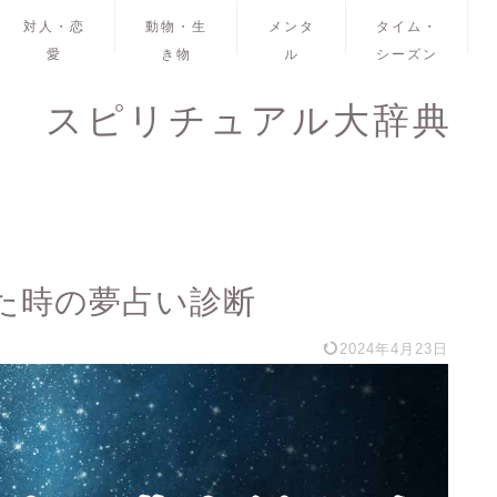
対人・恋
動物・生
メンタ
タイム・
愛
き物
ル
シーズン
スピリチュアル大辞典
た時の夢占い診断
2024年4月23日