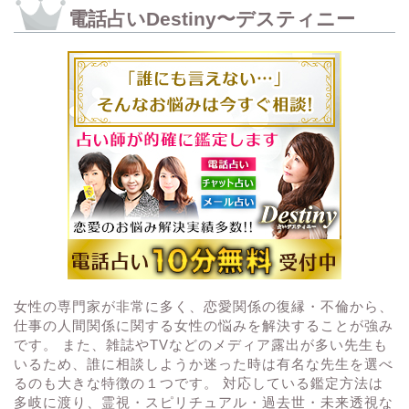
電話占いDestiny〜デスティニー
女性の専門家が非常に多く、恋愛関係の復縁・不倫から、
仕事の人間関係に関する女性の悩みを解決することが強み
です。 また、雑誌やTVなどのメディア露出が多い先生も
いるため、誰に相談しようか迷った時は有名な先生を選べ
るのも大きな特徴の１つです。 対応している鑑定方法は
多岐に渡り、霊視・スピリチュアル・過去世・未来透視な