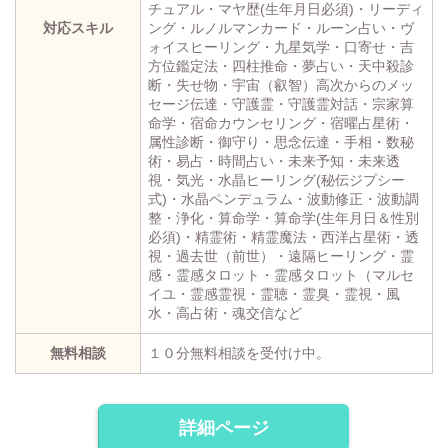
チュアル・マヤ歴(生年月日必須)・リーディ
対応スキル
ング・ルノルマンカード・ルーン占い・ヴ
ォイスヒーリング・九星気学・口寄せ・吉
方位鑑定法・四柱推命・夢占い・天中殺診
断・失せ物・宇宙（叡智）高次からのメッ
セージ伝達・守護霊・守護霊対話・宗家算
命学・宿命カウンセリング・宿曜占星術・
属性診断・御守り・思念伝達・手相・数秘
術・易占・時間占い・未来予知・未来透
視・気光・水晶ヒーリング(秘伝ジプシー
式)・水晶ペンデュラム・波動修正・波動調
整・浄化・算命学・算命学(生年月日＆性別
必須)・精霊術・精霊魔法・西洋占星術・透
視・過去世（前世）・遠隔ヒーリング・霊
感・霊感タロット・霊感タロット（マルセ
イユ・霊感霊視・霊聴・霊臭・霊視・風
水・高占術・魂交信など
無料相談
１０分無料相談を受付け中。
詳細ページ