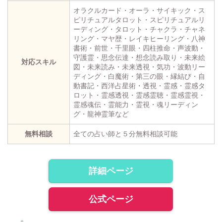
オラクルカード・オーラ・サイキック・ス
ピリチュアルタロット・スピリチュアルリ
ーディング・タロット・チャクラ・チャネ
リング・マヤ歴・レイキヒーリング・八神
書術・前世・千里眼・四柱推命・声波動・
守護霊・思念伝達・想念読み取り・未来絵
対応スキル
図・未来読み・未来透視・気功・波動リー
ディング・白魔術・第三の眼・縁結び・自
動書記・西洋占星術・透視・霊感・霊感タ
ロット・霊感透視・霊感霊聴・霊感霊視・
霊感魂伝・霊能力・霊視・魂リーディン
グ・龍神霊筆など
無料相談
全ての占い師と５分無料相談可能
詳細ページ
公式ページ