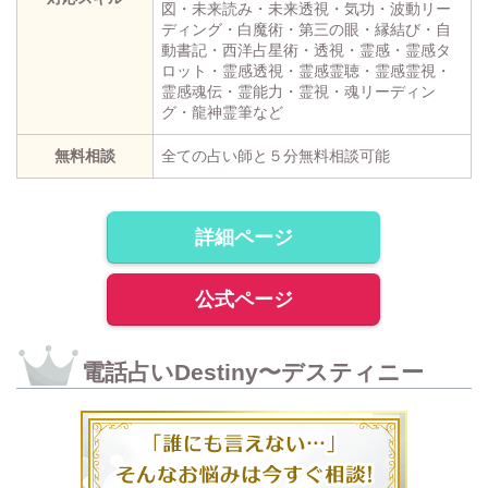
図・未来読み・未来透視・気功・波動リー
ディング・白魔術・第三の眼・縁結び・自
動書記・西洋占星術・透視・霊感・霊感タ
ロット・霊感透視・霊感霊聴・霊感霊視・
霊感魂伝・霊能力・霊視・魂リーディン
グ・龍神霊筆など
無料相談
全ての占い師と５分無料相談可能
詳細ページ
公式ページ
電話占いDestiny〜デスティニー