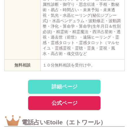
属性診断・御守り・思念伝達・手相・数秘
術・易占・時間占い・未来予知・未来透
視・気光・水晶ヒーリング(秘伝ジプシー
式)・水晶ペンデュラム・波動修正・波動調
整・浄化・算命学・算命学(生年月日＆性別
必須)・精霊術・精霊魔法・西洋占星術・透
視・過去世（前世）・遠隔ヒーリング・霊
感・霊感タロット・霊感タロット（マルセ
イユ・霊感霊視・霊聴・霊臭・霊視・風
水・高占術・魂交信など
無料相談
１０分無料相談を受付け中。
詳細ページ
公式ページ
電話占いEtoile（エトワール）