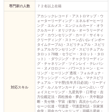
専門家の人数
７２名以上在籍
アカシックレコード・アストロマップ・ウ
ォーターリーディング・エネルギーヒーリ
ング・エルメス・エンジェルカード・オラ
クルカード・オリジナル・オーラリーデイ
ング・カウンセリング・カード・サイキッ
クリーディング・ストーン占い(レインボー
タイムテーブル)・スピリチュアル・スピリ
チュアルカウンセリング・スピリチュアル
タロット78枚・セラピー・タロット・タロ
ット）・ダウジング・チャクラリーディン
グ・チャネリング・ツインレイ・テレパシ
ー・ヌメロロジー・パワーストーン・ヒー
リング・ヒーリング 透視・フォルチュナ・
フラッシング・ペンデュラム・マナスピリ
チュアル・マヤ歴(生年月日必須)・リーディ
対応スキル
ング・ルノルマンカード・ルーン占い・ヴ
ォイスヒーリング・九星気学・口寄せ・吉
方位鑑定法・四柱推命・夢占い・天中殺診
断・失せ物・宇宙（叡智）高次からのメッ
セージ伝達・守護霊・守護霊対話・宗家算
命学・宿命カウンセリング・宿曜占星術・