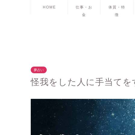
HOME
仕事・お
体質・特
金
徴
夢占い
怪我をした人に手当てを