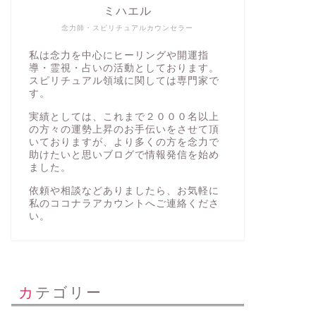
ミハエル
念力師・スピリチュアルカウンセラー
私は念力を中心にヒーリングや開運指
導・霊視・占いの活動としております。
スピリチュアル領域に関しては専門家で
す。
実績としては、これまで２０００名以上
の方々の運勢上昇のお手伝いをさせて頂
いておりますが、より多くの方を念力で
助けたいと思いブログで情報発信を始め
ました。
依頼や相談などありましたら、お気軽に
私の
ココナラアカウント
へご連絡くださ
い。
カテゴリー