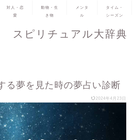
対人・恋
動物・生
メンタ
タイム・
愛
き物
ル
シーズン
スピリチュアル大辞典
する夢を見た時の夢占い診断
2024年4月23日