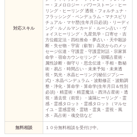
ー・ヌメロロジー・パワーストーン・ヒー
リング・ヒーリング 透視・フォルチュナ・
フラッシング・ペンデュラム・マナスピリ
チュアル・マヤ歴(生年月日必須)・リーディ
対応スキル
ング・ルノルマンカード・ルーン占い・ヴ
ォイスヒーリング・九星気学・口寄せ・吉
方位鑑定法・四柱推命・夢占い・天中殺診
断・失せ物・宇宙（叡智）高次からのメッ
セージ伝達・守護霊・守護霊対話・宗家算
命学・宿命カウンセリング・宿曜占星術・
属性診断・御守り・思念伝達・手相・数秘
術・易占・時間占い・未来予知・未来透
視・気光・水晶ヒーリング(秘伝ジプシー
式)・水晶ペンデュラム・波動修正・波動調
整・浄化・算命学・算命学(生年月日＆性別
必須)・精霊術・精霊魔法・西洋占星術・透
視・過去世（前世）・遠隔ヒーリング・霊
感・霊感タロット・霊感タロット（マルセ
イユ・霊感霊視・霊聴・霊臭・霊視・風
水・高占術・魂交信など
無料相談
１０分無料相談を受付け中。