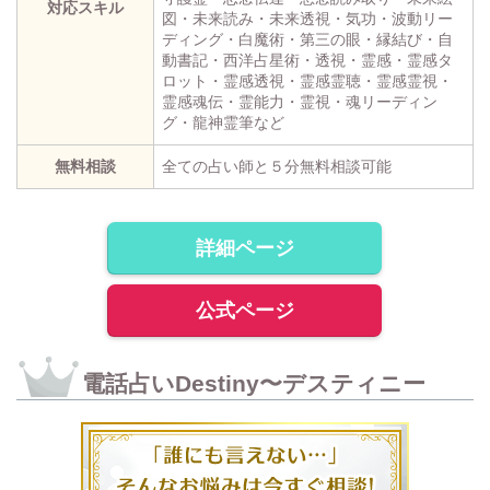
対応スキル
図・未来読み・未来透視・気功・波動リー
ディング・白魔術・第三の眼・縁結び・自
動書記・西洋占星術・透視・霊感・霊感タ
ロット・霊感透視・霊感霊聴・霊感霊視・
霊感魂伝・霊能力・霊視・魂リーディン
グ・龍神霊筆など
無料相談
全ての占い師と５分無料相談可能
詳細ページ
公式ページ
電話占いDestiny〜デスティニー