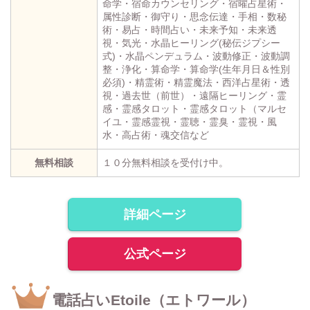
命学・宿命カウンセリング・宿曜占星術・
属性診断・御守り・思念伝達・手相・数秘
術・易占・時間占い・未来予知・未来透
視・気光・水晶ヒーリング(秘伝ジプシー
式)・水晶ペンデュラム・波動修正・波動調
整・浄化・算命学・算命学(生年月日＆性別
必須)・精霊術・精霊魔法・西洋占星術・透
視・過去世（前世）・遠隔ヒーリング・霊
感・霊感タロット・霊感タロット（マルセ
イユ・霊感霊視・霊聴・霊臭・霊視・風
水・高占術・魂交信など
無料相談
１０分無料相談を受付け中。
詳細ページ
公式ページ
電話占いEtoile（エトワール）