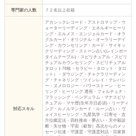
専門家の人数
７２名以上在籍
アカシックレコード・アストロマップ・ウ
ォーターリーディング・エネルギーヒーリ
ング・エルメス・エンジェルカード・オラ
クルカード・オリジナル・オーラリーデイ
ング・カウンセリング・カード・サイキッ
クリーディング・ストーン占い(レインボー
タイムテーブル)・スピリチュアル・スピリ
チュアルカウンセリング・スピリチュアル
タロット78枚・セラピー・タロット・タロ
ット）・ダウジング・チャクラリーディン
グ・チャネリング・ツインレイ・テレパシ
ー・ヌメロロジー・パワーストーン・ヒー
リング・ヒーリング 透視・フォルチュナ・
フラッシング・ペンデュラム・マナスピリ
チュアル・マヤ歴(生年月日必須)・リーディ
対応スキル
ング・ルノルマンカード・ルーン占い・ヴ
ォイスヒーリング・九星気学・口寄せ・吉
方位鑑定法・四柱推命・夢占い・天中殺診
断・失せ物・宇宙（叡智）高次からのメッ
セージ伝達・守護霊・守護霊対話・宗家算