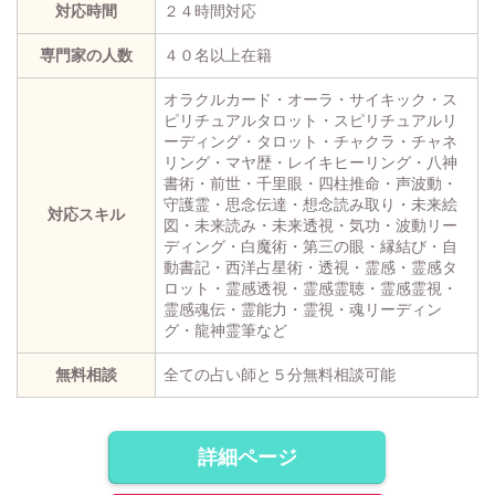
対応時間
２４時間対応
専門家の人数
４０名以上在籍
オラクルカード・オーラ・サイキック・ス
ピリチュアルタロット・スピリチュアルリ
ーディング・タロット・チャクラ・チャネ
リング・マヤ歴・レイキヒーリング・八神
書術・前世・千里眼・四柱推命・声波動・
守護霊・思念伝達・想念読み取り・未来絵
対応スキル
図・未来読み・未来透視・気功・波動リー
ディング・白魔術・第三の眼・縁結び・自
動書記・西洋占星術・透視・霊感・霊感タ
ロット・霊感透視・霊感霊聴・霊感霊視・
霊感魂伝・霊能力・霊視・魂リーディン
グ・龍神霊筆など
無料相談
全ての占い師と５分無料相談可能
詳細ページ