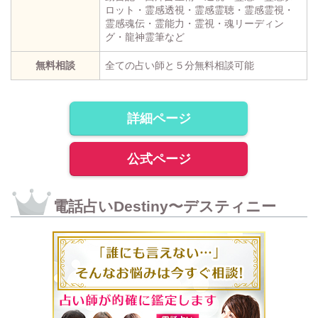
ロット・霊感透視・霊感霊聴・霊感霊視・
霊感魂伝・霊能力・霊視・魂リーディン
グ・龍神霊筆など
無料相談
全ての占い師と５分無料相談可能
詳細ページ
公式ページ
電話占いDestiny〜デスティニー