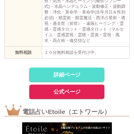
視・気光・水晶ヒーリング(秘伝ジプシー
式)・水晶ペンデュラム・波動修正・波動調
整・浄化・算命学・算命学(生年月日＆性別
必須)・精霊術・精霊魔法・西洋占星術・透
視・過去世（前世）・遠隔ヒーリング・霊
感・霊感タロット・霊感タロット（マルセ
イユ・霊感霊視・霊聴・霊臭・霊視・風
水・高占術・魂交信など
無料相談
１０分無料相談を受付け中。
詳細ページ
公式ページ
電話占いEtoile（エトワール）