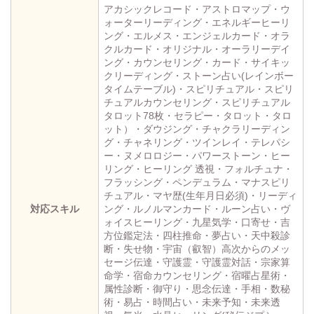
アカシックレコード・アストロマップ・ウ
ォーターリーディング・エネルギーヒーリ
ング・エルメス・エンジェルカード・オラ
クルカード・オリジナル・オーラリーデイ
ング・カウンセリング・カード・サイキッ
クリーディング・ストーン占い(レインボー
タイムテーブル)・スピリチュアル・スピリ
チュアルカウンセリング・スピリチュアル
タロット78枚・セラピー・タロット・タロ
ット）・ダウジング・チャクラリーディン
グ・チャネリング・ツインレイ・テレパシ
ー・ヌメロロジー・パワーストーン・ヒー
リング・ヒーリング 透視・フォルチュナ・
フラッシング・ペンデュラム・マナスピリ
チュアル・マヤ歴(生年月日必須)・リーディ
対応スキル
ング・ルノルマンカード・ルーン占い・ヴ
ォイスヒーリング・九星気学・口寄せ・吉
方位鑑定法・四柱推命・夢占い・天中殺診
断・失せ物・宇宙（叡智）高次からのメッ
セージ伝達・守護霊・守護霊対話・宗家算
命学・宿命カウンセリング・宿曜占星術・
属性診断・御守り・思念伝達・手相・数秘
術・易占・時間占い・未来予知・未来透