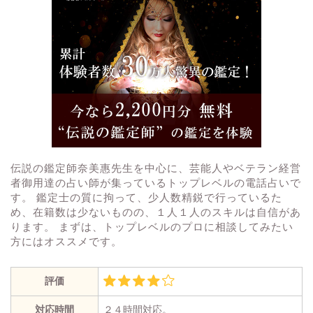
伝説の鑑定師奈美惠先生を中心に、芸能人やベテラン経営
者御用達の占い師が集っているトップレベルの電話占いで
す。 鑑定士の質に拘って、少人数精鋭で行っているた
め、在籍数は少ないものの、１人１人のスキルは自信があ
ります。 まずは、トップレベルのプロに相談してみたい
方にはオススメです。
評価
対応時間
２４時間対応。