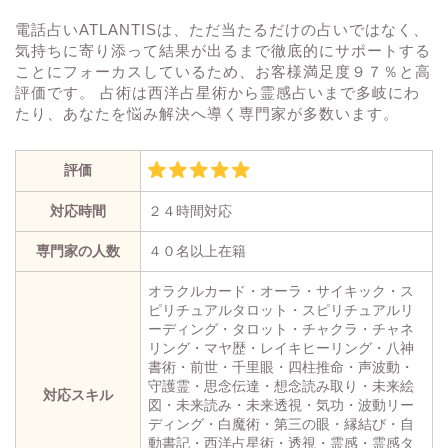
電話占いATLANTISは、ただ当たるだけの占いではなく、
気持ちに寄り添って結果が出るまで徹底的にサポートする
ことにフォーカスしているため、お客様満足度９７％と高
評価です。 占術は西洋占星術から霊感占いまで多岐にわ
たり、あなたを悩み解決へ導く専門家が多数います。
評価
対応時間
２４時間対応
専門家の人数
４０名以上在籍
オラクルカード・オーラ・サイキック・ス
ピリチュアルタロット・スピリチュアルリ
ーディング・タロット・チャクラ・チャネ
リング・マヤ歴・レイキヒーリング・八神
書術・前世・千里眼・四柱推命・声波動・
守護霊・思念伝達・想念読み取り・未来絵
対応スキル
図・未来読み・未来透視・気功・波動リー
ディング・白魔術・第三の眼・縁結び・自
動書記・西洋占星術・透視・霊感・霊感タ