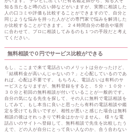
がいます。 テレビに出ていた有名鑑定師から、知る人ぞ
知る当たると噂の占い師などがいますが、実際に相談した
人の口コミや評価も比較することができますので、自分と
同じような悩みを持った人がどの専門家で悩みを解消した
か比較することができます。 ２４時間自分の都合や場所
に合わせて、プロに相談してみるのも１つの手段だと考え
てください。
無料相談で０円でサービス比較ができる
もし、ここまで来て電話占いのメリットは分かったけど、
「結構料金が高いんじゃないの？」と心配しているのであ
れば、心配は不要です。 もちろん、電話占いは有料のサ
ービスとなりますが、無料登録をすると、５分・１０分・
３０分と初回の無料相談が付いていることが一般的です。
自分の気になる先生を探して、その人に無料で電話相談を
してみて、もし本当に良いと思ったら有料の電話相談や鑑
定を受けても良いですが、相性が悪いと感じた場合は無料
相談の後はそれっきりで料金はかかりません。 様々な電
話占いのサイトへ登録して、無料相談で先生を比較したう
えで、どの人が自分にとって良い人なのか、合う合わない