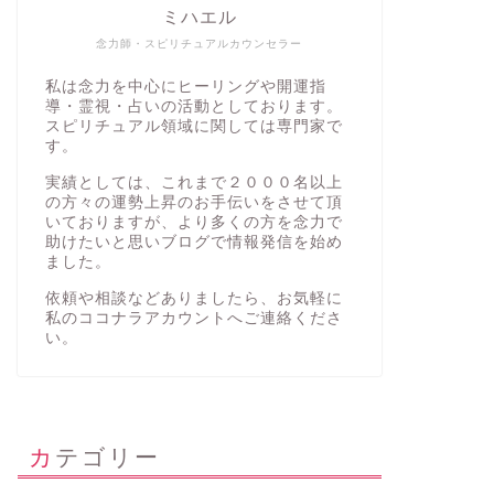
ミハエル
念力師・スピリチュアルカウンセラー
私は念力を中心にヒーリングや開運指
導・霊視・占いの活動としております。
スピリチュアル領域に関しては専門家で
す。
実績としては、これまで２０００名以上
の方々の運勢上昇のお手伝いをさせて頂
いておりますが、より多くの方を念力で
助けたいと思いブログで情報発信を始め
ました。
依頼や相談などありましたら、お気軽に
私の
ココナラアカウント
へご連絡くださ
い。
カテゴリー