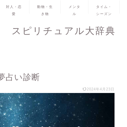
対人・恋
動物・生
メンタ
タイム・
愛
き物
ル
シーズン
スピリチュアル大辞典
夢占い診断
2024年4月23日