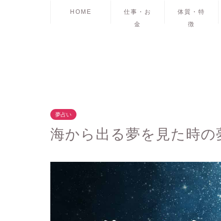
HOME
仕事・お
体質・特
金
徴
夢占い
海から出る夢を見た時の