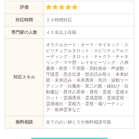
評価
対応時間
２４時間対応
専門家の人数
４０名以上在籍
オラクルカード・オーラ・サイキック・ス
ピリチュアルタロット・スピリチュアルリ
ーディング・タロット・チャクラ・チャネ
リング・マヤ歴・レイキヒーリング・八神
書術・前世・千里眼・四柱推命・声波動・
守護霊・思念伝達・想念読み取り・未来絵
対応スキル
図・未来読み・未来透視・気功・波動リー
ディング・白魔術・第三の眼・縁結び・自
動書記・西洋占星術・透視・霊感・霊感タ
ロット・霊感透視・霊感霊聴・霊感霊視・
霊感魂伝・霊能力・霊視・魂リーディン
グ・龍神霊筆など
無料相談
全ての占い師と５分無料相談可能