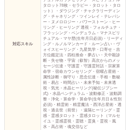
タロット78枚・セラピー・タロット・タロ
ット）・ダウジング・チャクラリーディン
グ・チャネリング・ツインレイ・テレパシ
ー・ヌメロロジー・パワーストーン・ヒー
リング・ヒーリング 透視・フォルチュナ・
フラッシング・ペンデュラム・マナスピリ
チュアル・マヤ歴(生年月日必須)・リーディ
対応スキル
ング・ルノルマンカード・ルーン占い・ヴ
ォイスヒーリング・九星気学・口寄せ・吉
方位鑑定法・四柱推命・夢占い・天中殺診
断・失せ物・宇宙（叡智）高次からのメッ
セージ伝達・守護霊・守護霊対話・宗家算
命学・宿命カウンセリング・宿曜占星術・
属性診断・御守り・思念伝達・手相・数秘
術・易占・時間占い・未来予知・未来透
視・気光・水晶ヒーリング(秘伝ジプシー
式)・水晶ペンデュラム・波動修正・波動調
整・浄化・算命学・算命学(生年月日＆性別
必須)・精霊術・精霊魔法・西洋占星術・透
視・過去世（前世）・遠隔ヒーリング・霊
感・霊感タロット・霊感タロット（マルセ
イユ・霊感霊視・霊聴・霊臭・霊視・風
水・高占術・魂交信など