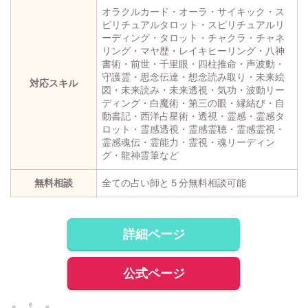
オラクルカード・オーラ・サイキック・ス
ピリチュアルタロット・スピリチュアルリ
ーディング・タロット・チャクラ・チャネ
リング・マヤ歴・レイキヒーリング・八神
書術・前世・千里眼・四柱推命・声波動・
守護霊・思念伝達・想念読み取り・未来絵
対応スキル
図・未来読み・未来透視・気功・波動リー
ディング・白魔術・第三の眼・縁結び・自
動書記・西洋占星術・透視・霊感・霊感タ
ロット・霊感透視・霊感霊聴・霊感霊視・
霊感魂伝・霊能力・霊視・魂リーディン
グ・龍神霊筆など
無料相談
全ての占い師と５分無料相談可能
詳細ページ
公式ページ