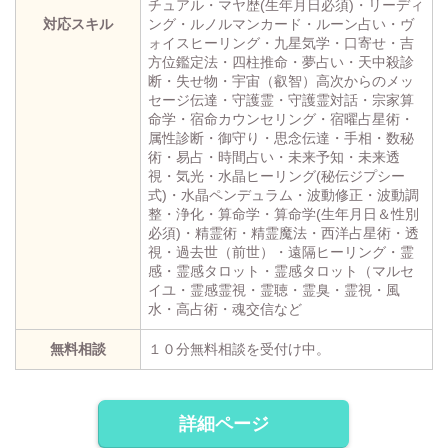
チュアル・マヤ歴(生年月日必須)・リーディ
対応スキル
ング・ルノルマンカード・ルーン占い・ヴ
ォイスヒーリング・九星気学・口寄せ・吉
方位鑑定法・四柱推命・夢占い・天中殺診
断・失せ物・宇宙（叡智）高次からのメッ
セージ伝達・守護霊・守護霊対話・宗家算
命学・宿命カウンセリング・宿曜占星術・
属性診断・御守り・思念伝達・手相・数秘
術・易占・時間占い・未来予知・未来透
視・気光・水晶ヒーリング(秘伝ジプシー
式)・水晶ペンデュラム・波動修正・波動調
整・浄化・算命学・算命学(生年月日＆性別
必須)・精霊術・精霊魔法・西洋占星術・透
視・過去世（前世）・遠隔ヒーリング・霊
感・霊感タロット・霊感タロット（マルセ
イユ・霊感霊視・霊聴・霊臭・霊視・風
水・高占術・魂交信など
無料相談
１０分無料相談を受付け中。
詳細ページ