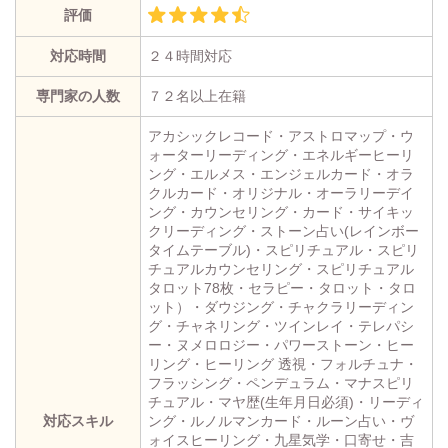
評価
対応時間
２４時間対応
専門家の人数
７２名以上在籍
アカシックレコード・アストロマップ・ウ
ォーターリーディング・エネルギーヒーリ
ング・エルメス・エンジェルカード・オラ
クルカード・オリジナル・オーラリーデイ
ング・カウンセリング・カード・サイキッ
クリーディング・ストーン占い(レインボー
タイムテーブル)・スピリチュアル・スピリ
チュアルカウンセリング・スピリチュアル
タロット78枚・セラピー・タロット・タロ
ット）・ダウジング・チャクラリーディン
グ・チャネリング・ツインレイ・テレパシ
ー・ヌメロロジー・パワーストーン・ヒー
リング・ヒーリング 透視・フォルチュナ・
フラッシング・ペンデュラム・マナスピリ
チュアル・マヤ歴(生年月日必須)・リーディ
対応スキル
ング・ルノルマンカード・ルーン占い・ヴ
ォイスヒーリング・九星気学・口寄せ・吉