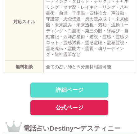
ーディング・タロット・チャクラ・チャネ
リング・マヤ歴・レイキヒーリング・八神
書術・前世・千里眼・四柱推命・声波動・
守護霊・思念伝達・想念読み取り・未来絵
対応スキル
図・未来読み・未来透視・気功・波動リー
ディング・白魔術・第三の眼・縁結び・自
動書記・西洋占星術・透視・霊感・霊感タ
ロット・霊感透視・霊感霊聴・霊感霊視・
霊感魂伝・霊能力・霊視・魂リーディン
グ・龍神霊筆など
無料相談
全ての占い師と５分無料相談可能
詳細ページ
公式ページ
電話占いDestiny〜デスティニー