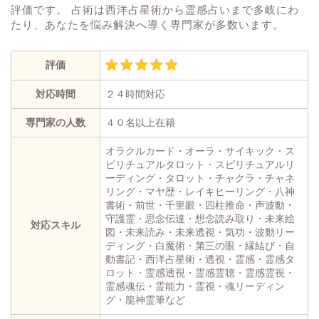
評価です。 占術は西洋占星術から霊感占いまで多岐にわ
たり、あなたを悩み解決へ導く専門家が多数います。
評価
対応時間
２４時間対応
専門家の人数
４０名以上在籍
オラクルカード・オーラ・サイキック・ス
ピリチュアルタロット・スピリチュアルリ
ーディング・タロット・チャクラ・チャネ
リング・マヤ歴・レイキヒーリング・八神
書術・前世・千里眼・四柱推命・声波動・
守護霊・思念伝達・想念読み取り・未来絵
対応スキル
図・未来読み・未来透視・気功・波動リー
ディング・白魔術・第三の眼・縁結び・自
動書記・西洋占星術・透視・霊感・霊感タ
ロット・霊感透視・霊感霊聴・霊感霊視・
霊感魂伝・霊能力・霊視・魂リーディン
グ・龍神霊筆など