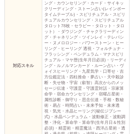
ング・カウンセリング・カード・サイキッ
クリーディング・ストーン占い(レインボー
タイムテーブル)・スピリチュアル・スピリ
チュアルカウンセリング・スピリチュアル
タロット78枚・セラピー・タロット・タロ
ット）・ダウジング・チャクラリーディン
グ・チャネリング・ツインレイ・テレパシ
ー・ヌメロロジー・パワーストーン・ヒー
リング・ヒーリング 透視・フォルチュナ・
フラッシング・ペンデュラム・マナスピリ
チュアル・マヤ歴(生年月日必須)・リーディ
対応スキル
ング・ルノルマンカード・ルーン占い・ヴ
ォイスヒーリング・九星気学・口寄せ・吉
方位鑑定法・四柱推命・夢占い・天中殺診
断・失せ物・宇宙（叡智）高次からのメッ
セージ伝達・守護霊・守護霊対話・宗家算
命学・宿命カウンセリング・宿曜占星術・
属性診断・御守り・思念伝達・手相・数秘
術・易占・時間占い・未来予知・未来透
視・気光・水晶ヒーリング(秘伝ジプシー
式)・水晶ペンデュラム・波動修正・波動調
整・浄化・算命学・算命学(生年月日＆性別
必須)・精霊術・精霊魔法・西洋占星術・透
視・過去世（前世）・遠隔ヒーリング・霊