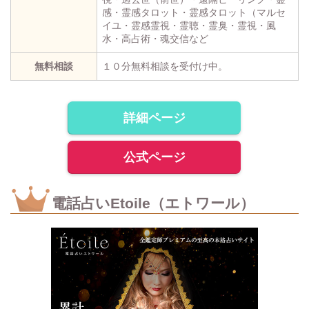
感・霊感タロット・霊感タロット（マルセ
イユ・霊感霊視・霊聴・霊臭・霊視・風
水・高占術・魂交信など
無料相談
１０分無料相談を受付け中。
詳細ページ
公式ページ
電話占いEtoile（エトワール）