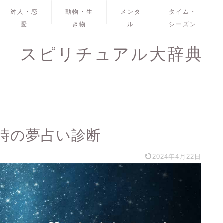
対人・恋
動物・生
メンタ
タイム・
愛
き物
ル
シーズン
スピリチュアル大辞典
時の夢占い診断
2024年4月22日