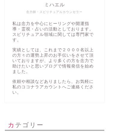
ミハエル
念力師・スピリチュアルカウンセラー
私は念力を中心にヒーリングや開運指
導・霊視・占いの活動としております。
スピリチュアル領域に関しては専門家で
す。
実績としては、これまで２０００名以上
の方々の運勢上昇のお手伝いをさせて頂
いておりますが、より多くの方を念力で
助けたいと思いブログで情報発信を始め
ました。
依頼や相談などありましたら、お気軽に
私の
ココナラアカウント
へご連絡くださ
い。
カテゴリー