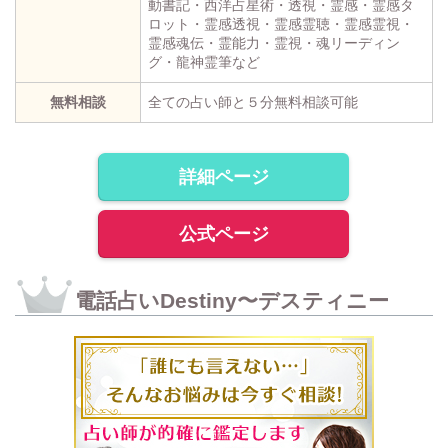
動書記・西洋占星術・透視・霊感・霊感タ
ロット・霊感透視・霊感霊聴・霊感霊視・
霊感魂伝・霊能力・霊視・魂リーディン
グ・龍神霊筆など
無料相談
全ての占い師と５分無料相談可能
詳細ページ
公式ページ
電話占いDestiny〜デスティニー