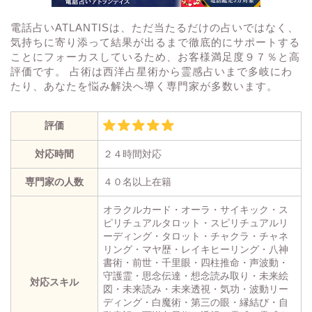
電話占いATLANTISは、ただ当たるだけの占いではなく、
気持ちに寄り添って結果が出るまで徹底的にサポートする
ことにフォーカスしているため、お客様満足度９７％と高
評価です。 占術は西洋占星術から霊感占いまで多岐にわ
たり、あなたを悩み解決へ導く専門家が多数います。
評価
対応時間
２４時間対応
専門家の人数
４０名以上在籍
オラクルカード・オーラ・サイキック・ス
ピリチュアルタロット・スピリチュアルリ
ーディング・タロット・チャクラ・チャネ
リング・マヤ歴・レイキヒーリング・八神
書術・前世・千里眼・四柱推命・声波動・
守護霊・思念伝達・想念読み取り・未来絵
対応スキル
図・未来読み・未来透視・気功・波動リー
ディング・白魔術・第三の眼・縁結び・自