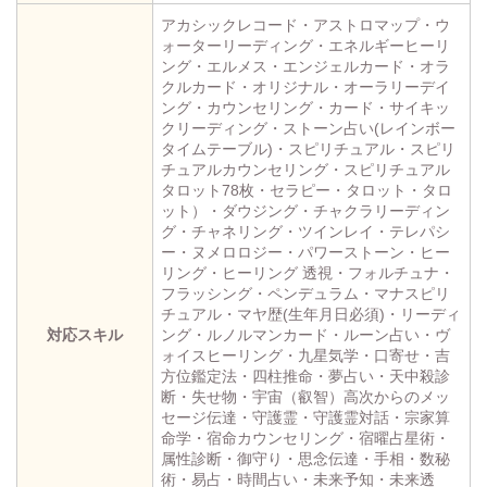
アカシックレコード・アストロマップ・ウ
ォーターリーディング・エネルギーヒーリ
ング・エルメス・エンジェルカード・オラ
クルカード・オリジナル・オーラリーデイ
ング・カウンセリング・カード・サイキッ
クリーディング・ストーン占い(レインボー
タイムテーブル)・スピリチュアル・スピリ
チュアルカウンセリング・スピリチュアル
タロット78枚・セラピー・タロット・タロ
ット）・ダウジング・チャクラリーディン
グ・チャネリング・ツインレイ・テレパシ
ー・ヌメロロジー・パワーストーン・ヒー
リング・ヒーリング 透視・フォルチュナ・
フラッシング・ペンデュラム・マナスピリ
チュアル・マヤ歴(生年月日必須)・リーディ
対応スキル
ング・ルノルマンカード・ルーン占い・ヴ
ォイスヒーリング・九星気学・口寄せ・吉
方位鑑定法・四柱推命・夢占い・天中殺診
断・失せ物・宇宙（叡智）高次からのメッ
セージ伝達・守護霊・守護霊対話・宗家算
命学・宿命カウンセリング・宿曜占星術・
属性診断・御守り・思念伝達・手相・数秘
術・易占・時間占い・未来予知・未来透