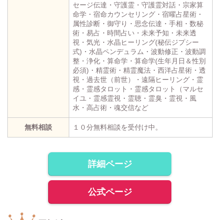
セージ伝達・守護霊・守護霊対話・宗家算
命学・宿命カウンセリング・宿曜占星術・
属性診断・御守り・思念伝達・手相・数秘
術・易占・時間占い・未来予知・未来透
視・気光・水晶ヒーリング(秘伝ジプシー
式)・水晶ペンデュラム・波動修正・波動調
整・浄化・算命学・算命学(生年月日＆性別
必須)・精霊術・精霊魔法・西洋占星術・透
視・過去世（前世）・遠隔ヒーリング・霊
感・霊感タロット・霊感タロット（マルセ
イユ・霊感霊視・霊聴・霊臭・霊視・風
水・高占術・魂交信など
無料相談
１０分無料相談を受付け中。
詳細ページ
公式ページ