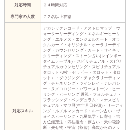
対応時間
２４時間対応
専門家の人数
７２名以上在籍
アカシックレコード・アストロマップ・ウ
ォーターリーディング・エネルギーヒーリ
ング・エルメス・エンジェルカード・オラ
クルカード・オリジナル・オーラリーデイ
ング・カウンセリング・カード・サイキッ
クリーディング・ストーン占い(レインボー
タイムテーブル)・スピリチュアル・スピリ
チュアルカウンセリング・スピリチュアル
タロット78枚・セラピー・タロット・タロ
ット）・ダウジング・チャクラリーディン
グ・チャネリング・ツインレイ・テレパシ
ー・ヌメロロジー・パワーストーン・ヒー
リング・ヒーリング 透視・フォルチュナ・
フラッシング・ペンデュラム・マナスピリ
チュアル・マヤ歴(生年月日必須)・リーディ
対応スキル
ング・ルノルマンカード・ルーン占い・ヴ
ォイスヒーリング・九星気学・口寄せ・吉
方位鑑定法・四柱推命・夢占い・天中殺診
断・失せ物・宇宙（叡智）高次からのメッ