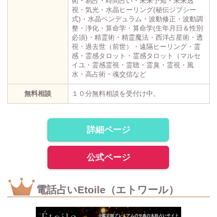
術・易占・時間占い・未来予知・未来透
視・気光・水晶ヒーリング(秘伝ジプシー
式)・水晶ペンデュラム・波動修正・波動調
整・浄化・算命学・算命学(生年月日＆性別
必須)・精霊術・精霊魔法・西洋占星術・透
視・過去世（前世）・遠隔ヒーリング・霊
感・霊感タロット・霊感タロット（マルセ
イユ・霊感霊視・霊聴・霊臭・霊視・風
水・高占術・魂交信など
無料相談
１０分無料相談を受付け中。
詳細ページ
公式ページ
電話占いEtoile（エトワール）