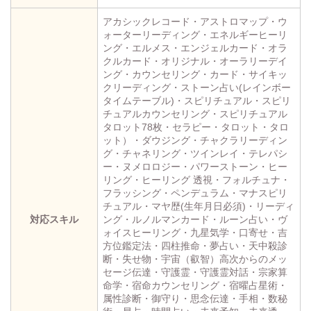
アカシックレコード・アストロマップ・ウ
ォーターリーディング・エネルギーヒーリ
ング・エルメス・エンジェルカード・オラ
クルカード・オリジナル・オーラリーデイ
ング・カウンセリング・カード・サイキッ
クリーディング・ストーン占い(レインボー
タイムテーブル)・スピリチュアル・スピリ
チュアルカウンセリング・スピリチュアル
タロット78枚・セラピー・タロット・タロ
ット）・ダウジング・チャクラリーディン
グ・チャネリング・ツインレイ・テレパシ
ー・ヌメロロジー・パワーストーン・ヒー
リング・ヒーリング 透視・フォルチュナ・
フラッシング・ペンデュラム・マナスピリ
チュアル・マヤ歴(生年月日必須)・リーディ
対応スキル
ング・ルノルマンカード・ルーン占い・ヴ
ォイスヒーリング・九星気学・口寄せ・吉
方位鑑定法・四柱推命・夢占い・天中殺診
断・失せ物・宇宙（叡智）高次からのメッ
セージ伝達・守護霊・守護霊対話・宗家算
命学・宿命カウンセリング・宿曜占星術・
属性診断・御守り・思念伝達・手相・数秘