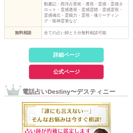
動書記・西洋占星術・透視・霊感・霊感タ
ロット・霊感透視・霊感霊聴・霊感霊視・
霊感魂伝・霊能力・霊視・魂リーディン
グ・龍神霊筆など
無料相談
全ての占い師と５分無料相談可能
詳細ページ
公式ページ
電話占いDestiny〜デスティニー