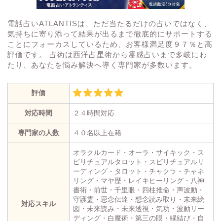
電話占いATLANTISは、ただ当たるだけの占いではなく、
気持ちに寄り添って結果が出るまで徹底的にサポートする
ことにフォーカスしているため、お客様満足度９７％と高
評価です。 占術は西洋占星術から霊感占いまで多岐にわ
たり、あなたを悩み解決へ導く専門家が多数います。
評価
対応時間
２４時間対応
専門家の人数
４０名以上在籍
オラクルカード・オーラ・サイキック・ス
ピリチュアルタロット・スピリチュアルリ
ーディング・タロット・チャクラ・チャネ
リング・マヤ歴・レイキヒーリング・八神
書術・前世・千里眼・四柱推命・声波動・
守護霊・思念伝達・想念読み取り・未来絵
対応スキル
図・未来読み・未来透視・気功・波動リー
ディング・白魔術・第三の眼・縁結び・自