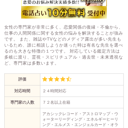
女性の専門家が非常に多く、恋愛関係の復縁・不倫から、
仕事の人間関係に関する女性の悩みを解決することが強み
です。 また、雑誌やTVなどのメディア露出が多い先生も
いるため、誰に相談しようか迷った時は有名な先生を選べ
るのも大きな特徴の１つです。 対応している鑑定方法は
多岐に渡り、霊視・スピリチュアル・過去世・未来透視な
ど、専門家は多数います。
評価
対応時間
２４時間対応
専門家の人数
７２名以上在籍
アカシックレコード・アストロマップ・ウ
ォーターリーディング・エネルギーヒーリ
ング・エルメス・エンジェルカード・オラ