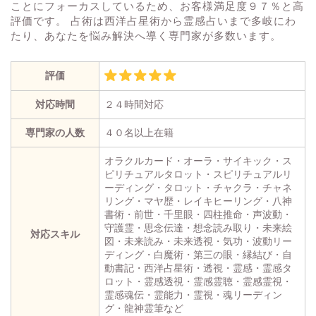
ことにフォーカスしているため、お客様満足度９７％と高
評価です。 占術は西洋占星術から霊感占いまで多岐にわ
たり、あなたを悩み解決へ導く専門家が多数います。
評価
対応時間
２４時間対応
専門家の人数
４０名以上在籍
オラクルカード・オーラ・サイキック・ス
ピリチュアルタロット・スピリチュアルリ
ーディング・タロット・チャクラ・チャネ
リング・マヤ歴・レイキヒーリング・八神
書術・前世・千里眼・四柱推命・声波動・
守護霊・思念伝達・想念読み取り・未来絵
対応スキル
図・未来読み・未来透視・気功・波動リー
ディング・白魔術・第三の眼・縁結び・自
動書記・西洋占星術・透視・霊感・霊感タ
ロット・霊感透視・霊感霊聴・霊感霊視・
霊感魂伝・霊能力・霊視・魂リーディン
グ・龍神霊筆など