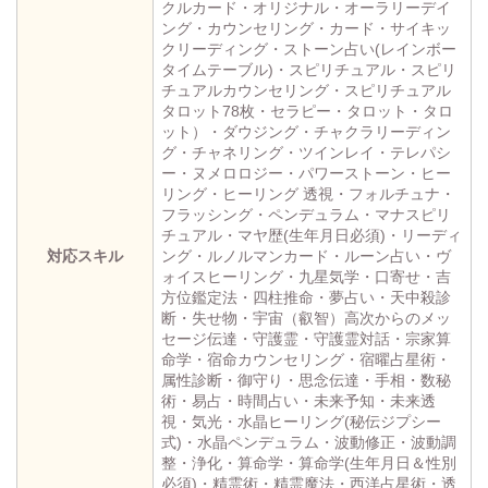
クルカード・オリジナル・オーラリーデイ
ング・カウンセリング・カード・サイキッ
クリーディング・ストーン占い(レインボー
タイムテーブル)・スピリチュアル・スピリ
チュアルカウンセリング・スピリチュアル
タロット78枚・セラピー・タロット・タロ
ット）・ダウジング・チャクラリーディン
グ・チャネリング・ツインレイ・テレパシ
ー・ヌメロロジー・パワーストーン・ヒー
リング・ヒーリング 透視・フォルチュナ・
フラッシング・ペンデュラム・マナスピリ
チュアル・マヤ歴(生年月日必須)・リーディ
対応スキル
ング・ルノルマンカード・ルーン占い・ヴ
ォイスヒーリング・九星気学・口寄せ・吉
方位鑑定法・四柱推命・夢占い・天中殺診
断・失せ物・宇宙（叡智）高次からのメッ
セージ伝達・守護霊・守護霊対話・宗家算
命学・宿命カウンセリング・宿曜占星術・
属性診断・御守り・思念伝達・手相・数秘
術・易占・時間占い・未来予知・未来透
視・気光・水晶ヒーリング(秘伝ジプシー
式)・水晶ペンデュラム・波動修正・波動調
整・浄化・算命学・算命学(生年月日＆性別
必須)・精霊術・精霊魔法・西洋占星術・透