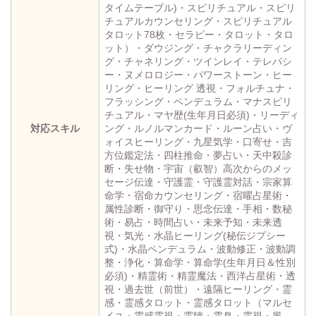
タイムテーブル)・スピリチュアル・スピリ
チュアルカウンセリング・スピリチュアル
タロット78枚・セラピー・タロット・タロ
ット）・ダウジング・チャクラリーディン
グ・チャネリング・ツインレイ・テレパシ
ー・ヌメロロジー・パワーストーン・ヒー
リング・ヒーリング 透視・フォルチュナ・
フラッシング・ペンデュラム・マナスピリ
チュアル・マヤ歴(生年月日必須)・リーディ
対応スキル
ング・ルノルマンカード・ルーン占い・ヴ
ォイスヒーリング・九星気学・口寄せ・吉
方位鑑定法・四柱推命・夢占い・天中殺診
断・失せ物・宇宙（叡智）高次からのメッ
セージ伝達・守護霊・守護霊対話・宗家算
命学・宿命カウンセリング・宿曜占星術・
属性診断・御守り・思念伝達・手相・数秘
術・易占・時間占い・未来予知・未来透
視・気光・水晶ヒーリング(秘伝ジプシー
式)・水晶ペンデュラム・波動修正・波動調
整・浄化・算命学・算命学(生年月日＆性別
必須)・精霊術・精霊魔法・西洋占星術・透
視・過去世（前世）・遠隔ヒーリング・霊
感・霊感タロット・霊感タロット（マルセ
イユ・霊感霊視・霊聴・霊臭・霊視・風