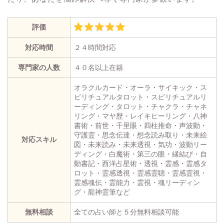
評価
対応時間
２４時間対応
専門家の人数
４０名以上在籍
オラクルカード・オーラ・サイキック・ス
ピリチュアルタロット・スピリチュアルリ
ーディング・タロット・チャクラ・チャネ
リング・マヤ歴・レイキヒーリング・八神
書術・前世・千里眼・四柱推命・声波動・
守護霊・思念伝達・想念読み取り・未来絵
対応スキル
図・未来読み・未来透視・気功・波動リー
ディング・白魔術・第三の眼・縁結び・自
動書記・西洋占星術・透視・霊感・霊感タ
ロット・霊感透視・霊感霊聴・霊感霊視・
霊感魂伝・霊能力・霊視・魂リーディン
グ・龍神霊筆など
無料相談
全ての占い師と５分無料相談可能