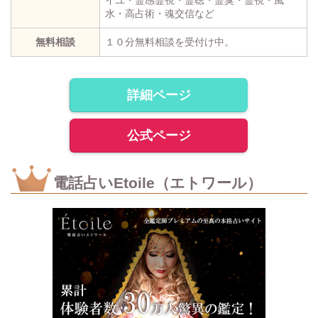
水・高占術・魂交信など
無料相談
１０分無料相談を受付け中。
詳細ページ
公式ページ
電話占いEtoile（エトワール）