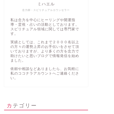
ミハエル
念力師・スピリチュアルカウンセラー
私は念力を中心にヒーリングや開運指
導・霊視・占いの活動としております。
スピリチュアル領域に関しては専門家で
す。
実績としては、これまで２０００名以上
の方々の運勢上昇のお手伝いをさせて頂
いておりますが、より多くの方を念力で
助けたいと思いブログで情報発信を始め
ました。
依頼や相談などありましたら、お気軽に
私の
ココナラアカウント
へご連絡くださ
い。
カテゴリー