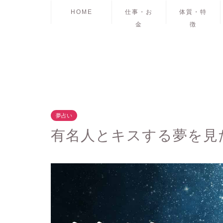
HOME
仕事・お
体質・特
金
徴
夢占い
有名人とキスする夢を見