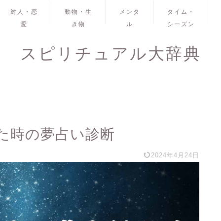
対人・恋
動物・生
メンタ
タイム・
愛
き物
ル
シーズン
スピリチュアル大辞典
た時の夢占い診断
2024年4月24日