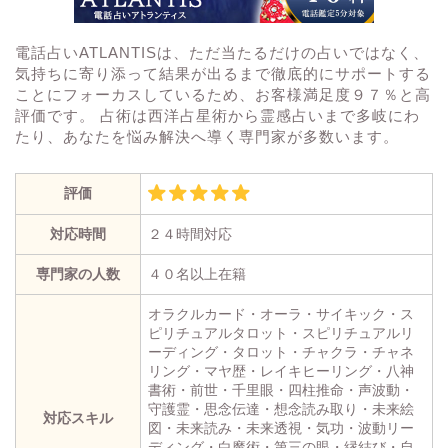
電話占いATLANTISは、ただ当たるだけの占いではなく、
気持ちに寄り添って結果が出るまで徹底的にサポートする
ことにフォーカスしているため、お客様満足度９７％と高
評価です。 占術は西洋占星術から霊感占いまで多岐にわ
たり、あなたを悩み解決へ導く専門家が多数います。
評価
対応時間
２４時間対応
専門家の人数
４０名以上在籍
オラクルカード・オーラ・サイキック・ス
ピリチュアルタロット・スピリチュアルリ
ーディング・タロット・チャクラ・チャネ
リング・マヤ歴・レイキヒーリング・八神
書術・前世・千里眼・四柱推命・声波動・
守護霊・思念伝達・想念読み取り・未来絵
対応スキル
図・未来読み・未来透視・気功・波動リー
ディング・白魔術・第三の眼・縁結び・自