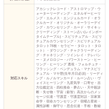
アカシックレコード・アストロマップ・ウ
ォーターリーディング・エネルギーヒーリ
ング・エルメス・エンジェルカード・オラ
クルカード・オリジナル・オーラリーデイ
ング・カウンセリング・カード・サイキッ
クリーディング・ストーン占い(レインボー
タイムテーブル)・スピリチュアル・スピリ
チュアルカウンセリング・スピリチュアル
タロット78枚・セラピー・タロット・タロ
ット）・ダウジング・チャクラリーディン
グ・チャネリング・ツインレイ・テレパシ
ー・ヌメロロジー・パワーストーン・ヒー
リング・ヒーリング 透視・フォルチュナ・
フラッシング・ペンデュラム・マナスピリ
チュアル・マヤ歴(生年月日必須)・リーディ
対応スキル
ング・ルノルマンカード・ルーン占い・ヴ
ォイスヒーリング・九星気学・口寄せ・吉
方位鑑定法・四柱推命・夢占い・天中殺診
断・失せ物・宇宙（叡智）高次からのメッ
セージ伝達・守護霊・守護霊対話・宗家算
命学・宿命カウンセリング・宿曜占星術・
属性診断・御守り・思念伝達・手相・数秘