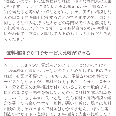
電話占いのサイトに無料登録すれば、様々な専門家の先生
がいます。 テレビに出ていた有名鑑定師から、知る人ぞ
知る当たると噂の占い師などがいますが、実際に相談した
人の口コミや評価も比較することができますので、自分と
同じような悩みを持った人がどの専門家で悩みを解消した
か比較することができます。 ２４時間自分の都合や場所
に合わせて、プロに相談してみるのも１つの手段だと考え
てください。
無料相談で０円でサービス比較ができる
もし、ここまで来て電話占いのメリットは分かったけど、
「結構料金が高いんじゃないの？」と心配しているのであ
れば、心配は不要です。 もちろん、電話占いは有料のサ
ービスとなりますが、無料登録をすると、５分・１０分・
３０分と初回の無料相談が付いていることが一般的です。
自分の気になる先生を探して、その人に無料で電話相談を
してみて、もし本当に良いと思ったら有料の電話相談や鑑
定を受けても良いですが、相性が悪いと感じた場合は無料
相談の後はそれっきりで料金はかかりません。 様々な電
話占いのサイトへ登録して、無料相談で先生を比較したう