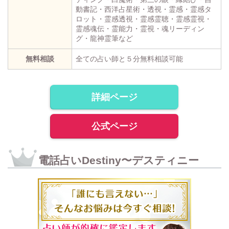
動書記・西洋占星術・透視・霊感・霊感タ
ロット・霊感透視・霊感霊聴・霊感霊視・
霊感魂伝・霊能力・霊視・魂リーディン
グ・龍神霊筆など
無料相談
全ての占い師と５分無料相談可能
詳細ページ
公式ページ
電話占いDestiny〜デスティニー