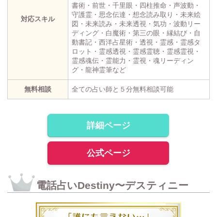
書術・前世・千里眼・四柱推命・声波動・
守護霊・思念伝達・想念読み取り・未来絵
対応スキル
図・未来読み・未来透視・気功・波動リー
ディング・白魔術・第三の眼・縁結び・自
動書記・西洋占星術・透視・霊感・霊感タ
ロット・霊感透視・霊感霊聴・霊感霊視・
霊感魂伝・霊能力・霊視・魂リーディン
グ・龍神霊筆など
無料相談
全ての占い師と５分無料相談可能
詳細ページ
公式ページ
電話占いDestiny〜デスティニー