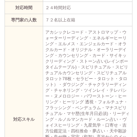
対応時間
２４時間対応
専門家の人数
７２名以上在籍
アカシックレコード・アストロマップ・ウ
ォーターリーディング・エネルギーヒーリ
ング・エルメス・エンジェルカード・オラ
クルカード・オリジナル・オーラリーデイ
ング・カウンセリング・カード・サイキッ
クリーディング・ストーン占い(レインボー
タイムテーブル)・スピリチュアル・スピリ
チュアルカウンセリング・スピリチュアル
タロット78枚・セラピー・タロット・タロ
ット）・ダウジング・チャクラリーディン
グ・チャネリング・ツインレイ・テレパシ
ー・ヌメロロジー・パワーストーン・ヒー
リング・ヒーリング 透視・フォルチュナ・
フラッシング・ペンデュラム・マナスピリ
チュアル・マヤ歴(生年月日必須)・リーディ
対応スキル
ング・ルノルマンカード・ルーン占い・ヴ
ォイスヒーリング・九星気学・口寄せ・吉
方位鑑定法・四柱推命・夢占い・天中殺診
断・失せ物・宇宙（叡智）高次からのメッ