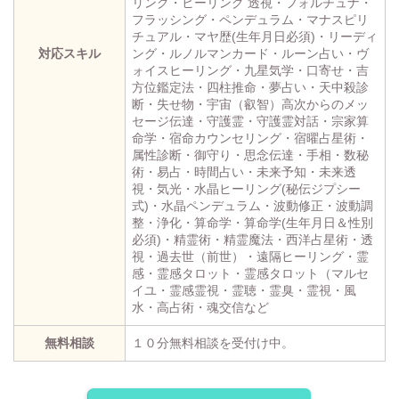
リング・ヒーリング 透視・フォルチュナ・
フラッシング・ペンデュラム・マナスピリ
チュアル・マヤ歴(生年月日必須)・リーディ
対応スキル
ング・ルノルマンカード・ルーン占い・ヴ
ォイスヒーリング・九星気学・口寄せ・吉
方位鑑定法・四柱推命・夢占い・天中殺診
断・失せ物・宇宙（叡智）高次からのメッ
セージ伝達・守護霊・守護霊対話・宗家算
命学・宿命カウンセリング・宿曜占星術・
属性診断・御守り・思念伝達・手相・数秘
術・易占・時間占い・未来予知・未来透
視・気光・水晶ヒーリング(秘伝ジプシー
式)・水晶ペンデュラム・波動修正・波動調
整・浄化・算命学・算命学(生年月日＆性別
必須)・精霊術・精霊魔法・西洋占星術・透
視・過去世（前世）・遠隔ヒーリング・霊
感・霊感タロット・霊感タロット（マルセ
イユ・霊感霊視・霊聴・霊臭・霊視・風
水・高占術・魂交信など
無料相談
１０分無料相談を受付け中。