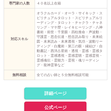
専門家の人数
４０名以上在籍
オラクルカード・オーラ・サイキック・ス
ピリチュアルタロット・スピリチュアルリ
ーディング・タロット・チャクラ・チャネ
リング・マヤ歴・レイキヒーリング・八神
書術・前世・千里眼・四柱推命・声波動・
守護霊・思念伝達・想念読み取り・未来絵
対応スキル
図・未来読み・未来透視・気功・波動リー
ディング・白魔術・第三の眼・縁結び・自
動書記・西洋占星術・透視・霊感・霊感タ
ロット・霊感透視・霊感霊聴・霊感霊視・
霊感魂伝・霊能力・霊視・魂リーディン
グ・龍神霊筆など
無料相談
全ての占い師と５分無料相談可能
詳細ページ
公式ページ