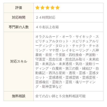
評価
対応時間
２４時間対応
専門家の人数
４０名以上在籍
オラクルカード・オーラ・サイキック・ス
ピリチュアルタロット・スピリチュアルリ
ーディング・タロット・チャクラ・チャネ
リング・マヤ歴・レイキヒーリング・八神
書術・前世・千里眼・四柱推命・声波動・
守護霊・思念伝達・想念読み取り・未来絵
対応スキル
図・未来読み・未来透視・気功・波動リー
ディング・白魔術・第三の眼・縁結び・自
動書記・西洋占星術・透視・霊感・霊感タ
ロット・霊感透視・霊感霊聴・霊感霊視・
霊感魂伝・霊能力・霊視・魂リーディン
グ・龍神霊筆など
無料相談
全ての占い師と５分無料相談可能