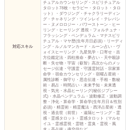
チュアルカウンセリング・スピリチュアル
タロット78枚・セラピー・タロット・タロ
ット）・ダウジング・チャクラリーディン
グ・チャネリング・ツインレイ・テレパシ
ー・ヌメロロジー・パワーストーン・ヒー
リング・ヒーリング 透視・フォルチュナ・
フラッシング・ペンデュラム・マナスピリ
チュアル・マヤ歴(生年月日必須)・リーディ
対応スキル
ング・ルノルマンカード・ルーン占い・ヴ
ォイスヒーリング・九星気学・口寄せ・吉
方位鑑定法・四柱推命・夢占い・天中殺診
断・失せ物・宇宙（叡智）高次からのメッ
セージ伝達・守護霊・守護霊対話・宗家算
命学・宿命カウンセリング・宿曜占星術・
属性診断・御守り・思念伝達・手相・数秘
術・易占・時間占い・未来予知・未来透
視・気光・水晶ヒーリング(秘伝ジプシー
式)・水晶ペンデュラム・波動修正・波動調
整・浄化・算命学・算命学(生年月日＆性別
必須)・精霊術・精霊魔法・西洋占星術・透
視・過去世（前世）・遠隔ヒーリング・霊
感・霊感タロット・霊感タロット（マルセ
イユ・霊感霊視・霊聴・霊臭・霊視・風
水・高占術・魂交信など