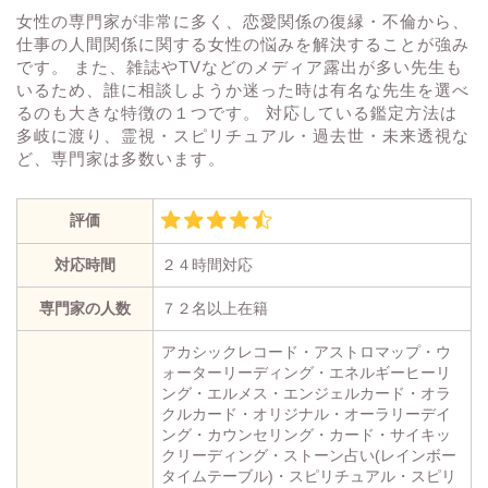
女性の専門家が非常に多く、恋愛関係の復縁・不倫から、
仕事の人間関係に関する女性の悩みを解決することが強み
です。 また、雑誌やTVなどのメディア露出が多い先生も
いるため、誰に相談しようか迷った時は有名な先生を選べ
るのも大きな特徴の１つです。 対応している鑑定方法は
多岐に渡り、霊視・スピリチュアル・過去世・未来透視な
ど、専門家は多数います。
評価
対応時間
２４時間対応
専門家の人数
７２名以上在籍
アカシックレコード・アストロマップ・ウ
ォーターリーディング・エネルギーヒーリ
ング・エルメス・エンジェルカード・オラ
クルカード・オリジナル・オーラリーデイ
ング・カウンセリング・カード・サイキッ
クリーディング・ストーン占い(レインボー
タイムテーブル)・スピリチュアル・スピリ