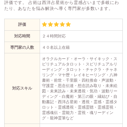
評価です。 占術は西洋占星術から霊感占いまで多岐にわ
たり、あなたを悩み解決へ導く専門家が多数います。
評価
対応時間
２４時間対応
専門家の人数
４０名以上在籍
オラクルカード・オーラ・サイキック・ス
ピリチュアルタロット・スピリチュアルリ
ーディング・タロット・チャクラ・チャネ
リング・マヤ歴・レイキヒーリング・八神
書術・前世・千里眼・四柱推命・声波動・
守護霊・思念伝達・想念読み取り・未来絵
対応スキル
図・未来読み・未来透視・気功・波動リー
ディング・白魔術・第三の眼・縁結び・自
動書記・西洋占星術・透視・霊感・霊感タ
ロット・霊感透視・霊感霊聴・霊感霊視・
霊感魂伝・霊能力・霊視・魂リーディン
グ・龍神霊筆など