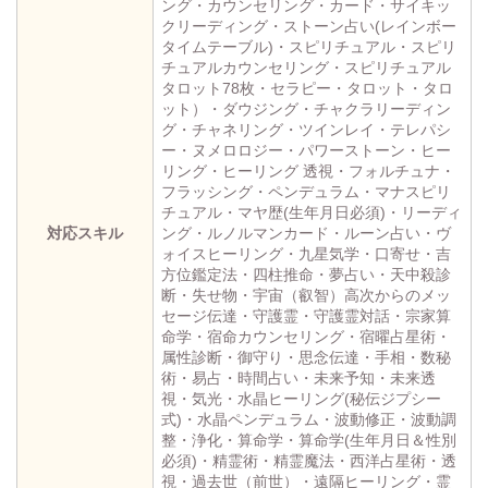
ング・カウンセリング・カード・サイキッ
クリーディング・ストーン占い(レインボー
タイムテーブル)・スピリチュアル・スピリ
チュアルカウンセリング・スピリチュアル
タロット78枚・セラピー・タロット・タロ
ット）・ダウジング・チャクラリーディン
グ・チャネリング・ツインレイ・テレパシ
ー・ヌメロロジー・パワーストーン・ヒー
リング・ヒーリング 透視・フォルチュナ・
フラッシング・ペンデュラム・マナスピリ
チュアル・マヤ歴(生年月日必須)・リーディ
対応スキル
ング・ルノルマンカード・ルーン占い・ヴ
ォイスヒーリング・九星気学・口寄せ・吉
方位鑑定法・四柱推命・夢占い・天中殺診
断・失せ物・宇宙（叡智）高次からのメッ
セージ伝達・守護霊・守護霊対話・宗家算
命学・宿命カウンセリング・宿曜占星術・
属性診断・御守り・思念伝達・手相・数秘
術・易占・時間占い・未来予知・未来透
視・気光・水晶ヒーリング(秘伝ジプシー
式)・水晶ペンデュラム・波動修正・波動調
整・浄化・算命学・算命学(生年月日＆性別
必須)・精霊術・精霊魔法・西洋占星術・透
視・過去世（前世）・遠隔ヒーリング・霊