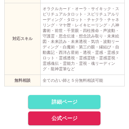
オラクルカード・オーラ・サイキック・ス
ピリチュアルタロット・スピリチュアルリ
ーディング・タロット・チャクラ・チャネ
リング・マヤ歴・レイキヒーリング・八神
書術・前世・千里眼・四柱推命・声波動・
守護霊・思念伝達・想念読み取り・未来絵
対応スキル
図・未来読み・未来透視・気功・波動リー
ディング・白魔術・第三の眼・縁結び・自
動書記・西洋占星術・透視・霊感・霊感タ
ロット・霊感透視・霊感霊聴・霊感霊視・
霊感魂伝・霊能力・霊視・魂リーディン
グ・龍神霊筆など
無料相談
全ての占い師と５分無料相談可能
詳細ページ
公式ページ