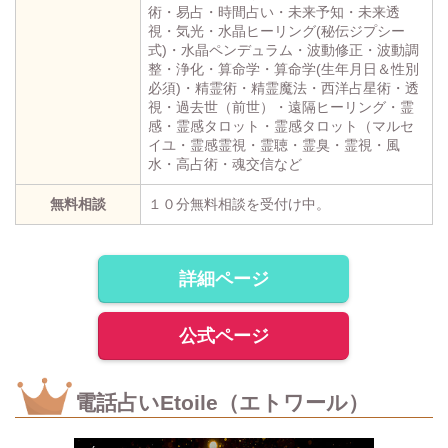
術・易占・時間占い・未来予知・未来透
視・気光・水晶ヒーリング(秘伝ジプシー
式)・水晶ペンデュラム・波動修正・波動調
整・浄化・算命学・算命学(生年月日＆性別
必須)・精霊術・精霊魔法・西洋占星術・透
視・過去世（前世）・遠隔ヒーリング・霊
感・霊感タロット・霊感タロット（マルセ
イユ・霊感霊視・霊聴・霊臭・霊視・風
水・高占術・魂交信など
無料相談
１０分無料相談を受付け中。
詳細ページ
公式ページ
電話占いEtoile（エトワール）