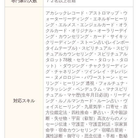
専門家の人数
７２名以上在籍
アカシックレコード・アストロマップ・ウ
ォーターリーディング・エネルギーヒーリ
ング・エルメス・エンジェルカード・オラ
クルカード・オリジナル・オーラリーデイ
ング・カウンセリング・カード・サイキッ
クリーディング・ストーン占い(レインボー
タイムテーブル)・スピリチュアル・スピリ
チュアルカウンセリング・スピリチュアル
タロット78枚・セラピー・タロット・タロ
ット）・ダウジング・チャクラリーディン
グ・チャネリング・ツインレイ・テレパシ
ー・ヌメロロジー・パワーストーン・ヒー
リング・ヒーリング 透視・フォルチュナ・
フラッシング・ペンデュラム・マナスピリ
チュアル・マヤ歴(生年月日必須)・リーディ
対応スキル
ング・ルノルマンカード・ルーン占い・ヴ
ォイスヒーリング・九星気学・口寄せ・吉
方位鑑定法・四柱推命・夢占い・天中殺診
断・失せ物・宇宙（叡智）高次からのメッ
セージ伝達・守護霊・守護霊対話・宗家算
命学・宿命カウンセリング・宿曜占星術・
属性診断・御守り・思念伝達・手相・数秘