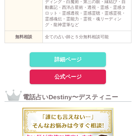
ディング・白魔術・第三の眼・縁結び・自
動書記・西洋占星術・透視・霊感・霊感タ
ロット・霊感透視・霊感霊聴・霊感霊視・
霊感魂伝・霊能力・霊視・魂リーディン
グ・龍神霊筆など
無料相談
全ての占い師と５分無料相談可能
詳細ページ
公式ページ
電話占いDestiny〜デスティニー