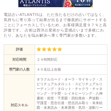
電話占いATLANTISは、ただ当たるだけの占いではなく、
気持ちに寄り添って結果が出るまで徹底的にサポートする
ことにフォーカスしているため、お客様満足度９７％と高
評価です。 占術は西洋占星術から霊感占いまで多岐にわ
たり、あなたを悩み解決へ導く専門家が多数います。
評価
対応時間
２４時間対応
専門家の人数
４０名以上在籍
オラクルカード・オーラ・サイキック・ス
ピリチュアルタロット・スピリチュアルリ
ーディング・タロット・チャクラ・チャネ
リング・マヤ歴・レイキヒーリング・八神
書術・前世・千里眼・四柱推命・声波動・
守護霊・思念伝達・想念読み取り・未来絵
対応スキル
図・未来読み・未来透視・気功・波動リー