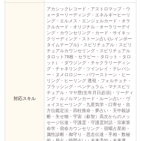
アカシックレコード・アストロマップ・ウ
ォーターリーディング・エネルギーヒーリ
ング・エルメス・エンジェルカード・オラ
クルカード・オリジナル・オーラリーデイ
ング・カウンセリング・カード・サイキッ
クリーディング・ストーン占い(レインボー
タイムテーブル)・スピリチュアル・スピリ
チュアルカウンセリング・スピリチュアル
タロット78枚・セラピー・タロット・タロ
ット）・ダウジング・チャクラリーディン
グ・チャネリング・ツインレイ・テレパシ
ー・ヌメロロジー・パワーストーン・ヒー
リング・ヒーリング 透視・フォルチュナ・
フラッシング・ペンデュラム・マナスピリ
チュアル・マヤ歴(生年月日必須)・リーディ
対応スキル
ング・ルノルマンカード・ルーン占い・ヴ
ォイスヒーリング・九星気学・口寄せ・吉
方位鑑定法・四柱推命・夢占い・天中殺診
断・失せ物・宇宙（叡智）高次からのメッ
セージ伝達・守護霊・守護霊対話・宗家算
命学・宿命カウンセリング・宿曜占星術・
属性診断・御守り・思念伝達・手相・数秘
術・易占・時間占い・未来予知・未来透