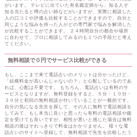
がいます。 テレビに出ていた有名鑑定師から、知る人ぞ
知る当たると噂の占い師などがいますが、実際に相談した
人の口コミや評価も比較することができますので、自分と
同じような悩みを持った人がどの専門家で悩みを解消した
か比較することができます。 ２４時間自分の都合や場所
に合わせて、プロに相談してみるのも１つの手段だと考え
てください。
無料相談で０円でサービス比較ができる
もし、ここまで来て電話占いのメリットは分かったけど、
「結構料金が高いんじゃないの？」と心配しているのであ
れば、心配は不要です。 もちろん、電話占いは有料のサ
ービスとなりますが、無料登録をすると、５分・１０分・
３０分と初回の無料相談が付いていることが一般的です。
自分の気になる先生を探して、その人に無料で電話相談を
してみて、もし本当に良いと思ったら有料の電話相談や鑑
定を受けても良いですが、相性が悪いと感じた場合は無料
相談の後はそれっきりで料金はかかりません。 様々な電
話占いのサイトへ登録して、無料相談で先生を比較したう