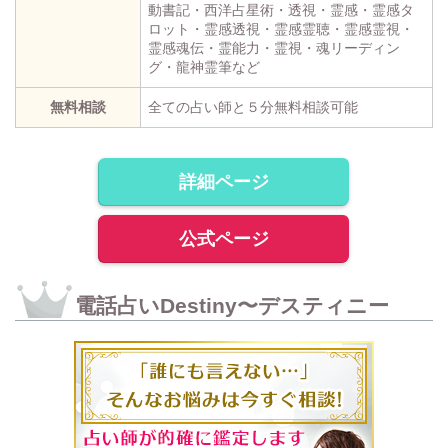
動書記・西洋占星術・透視・霊感・霊感タ
ロット・霊感透視・霊感霊聴・霊感霊視・
霊感魂伝・霊能力・霊視・魂リーディン
グ・龍神霊筆など
無料相談
全ての占い師と５分無料相談可能
詳細ページ
公式ページ
電話占いDestiny〜デスティニー