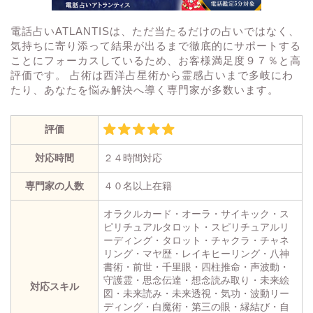
電話占いATLANTISは、ただ当たるだけの占いではなく、
気持ちに寄り添って結果が出るまで徹底的にサポートする
ことにフォーカスしているため、お客様満足度９７％と高
評価です。 占術は西洋占星術から霊感占いまで多岐にわ
たり、あなたを悩み解決へ導く専門家が多数います。
評価
対応時間
２４時間対応
専門家の人数
４０名以上在籍
オラクルカード・オーラ・サイキック・ス
ピリチュアルタロット・スピリチュアルリ
ーディング・タロット・チャクラ・チャネ
リング・マヤ歴・レイキヒーリング・八神
書術・前世・千里眼・四柱推命・声波動・
守護霊・思念伝達・想念読み取り・未来絵
対応スキル
図・未来読み・未来透視・気功・波動リー
ディング・白魔術・第三の眼・縁結び・自