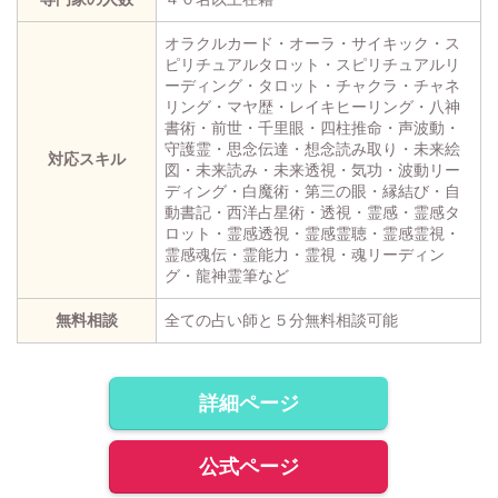
オラクルカード・オーラ・サイキック・ス
ピリチュアルタロット・スピリチュアルリ
ーディング・タロット・チャクラ・チャネ
リング・マヤ歴・レイキヒーリング・八神
書術・前世・千里眼・四柱推命・声波動・
守護霊・思念伝達・想念読み取り・未来絵
対応スキル
図・未来読み・未来透視・気功・波動リー
ディング・白魔術・第三の眼・縁結び・自
動書記・西洋占星術・透視・霊感・霊感タ
ロット・霊感透視・霊感霊聴・霊感霊視・
霊感魂伝・霊能力・霊視・魂リーディン
グ・龍神霊筆など
無料相談
全ての占い師と５分無料相談可能
詳細ページ
公式ページ