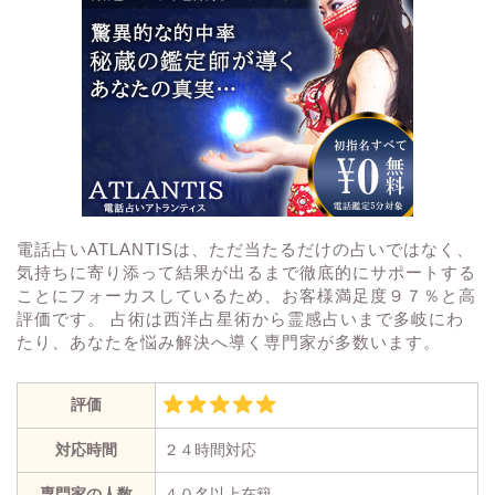
電話占いATLANTISは、ただ当たるだけの占いではなく、
気持ちに寄り添って結果が出るまで徹底的にサポートする
ことにフォーカスしているため、お客様満足度９７％と高
評価です。 占術は西洋占星術から霊感占いまで多岐にわ
たり、あなたを悩み解決へ導く専門家が多数います。
評価
対応時間
２４時間対応
専門家の人数
４０名以上在籍