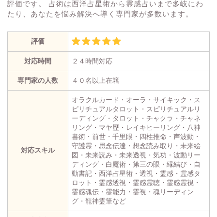
評価です。 占術は西洋占星術から霊感占いまで多岐にわ
たり、あなたを悩み解決へ導く専門家が多数います。
評価
対応時間
２４時間対応
専門家の人数
４０名以上在籍
オラクルカード・オーラ・サイキック・ス
ピリチュアルタロット・スピリチュアルリ
ーディング・タロット・チャクラ・チャネ
リング・マヤ歴・レイキヒーリング・八神
書術・前世・千里眼・四柱推命・声波動・
守護霊・思念伝達・想念読み取り・未来絵
対応スキル
図・未来読み・未来透視・気功・波動リー
ディング・白魔術・第三の眼・縁結び・自
動書記・西洋占星術・透視・霊感・霊感タ
ロット・霊感透視・霊感霊聴・霊感霊視・
霊感魂伝・霊能力・霊視・魂リーディン
グ・龍神霊筆など