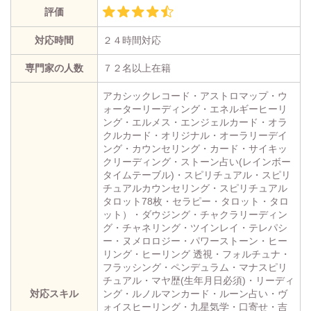
評価
対応時間
２４時間対応
専門家の人数
７２名以上在籍
アカシックレコード・アストロマップ・ウ
ォーターリーディング・エネルギーヒーリ
ング・エルメス・エンジェルカード・オラ
クルカード・オリジナル・オーラリーデイ
ング・カウンセリング・カード・サイキッ
クリーディング・ストーン占い(レインボー
タイムテーブル)・スピリチュアル・スピリ
チュアルカウンセリング・スピリチュアル
タロット78枚・セラピー・タロット・タロ
ット）・ダウジング・チャクラリーディン
グ・チャネリング・ツインレイ・テレパシ
ー・ヌメロロジー・パワーストーン・ヒー
リング・ヒーリング 透視・フォルチュナ・
フラッシング・ペンデュラム・マナスピリ
チュアル・マヤ歴(生年月日必須)・リーディ
対応スキル
ング・ルノルマンカード・ルーン占い・ヴ
ォイスヒーリング・九星気学・口寄せ・吉