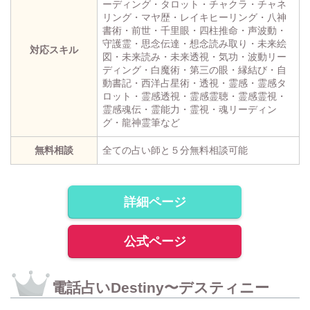
ーディング・タロット・チャクラ・チャネ
リング・マヤ歴・レイキヒーリング・八神
書術・前世・千里眼・四柱推命・声波動・
守護霊・思念伝達・想念読み取り・未来絵
対応スキル
図・未来読み・未来透視・気功・波動リー
ディング・白魔術・第三の眼・縁結び・自
動書記・西洋占星術・透視・霊感・霊感タ
ロット・霊感透視・霊感霊聴・霊感霊視・
霊感魂伝・霊能力・霊視・魂リーディン
グ・龍神霊筆など
無料相談
全ての占い師と５分無料相談可能
詳細ページ
公式ページ
電話占いDestiny〜デスティニー