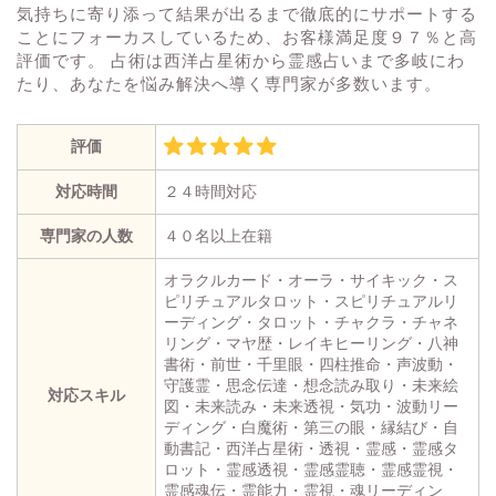
気持ちに寄り添って結果が出るまで徹底的にサポートする
ことにフォーカスしているため、お客様満足度９７％と高
評価です。 占術は西洋占星術から霊感占いまで多岐にわ
たり、あなたを悩み解決へ導く専門家が多数います。
評価
対応時間
２４時間対応
専門家の人数
４０名以上在籍
オラクルカード・オーラ・サイキック・ス
ピリチュアルタロット・スピリチュアルリ
ーディング・タロット・チャクラ・チャネ
リング・マヤ歴・レイキヒーリング・八神
書術・前世・千里眼・四柱推命・声波動・
守護霊・思念伝達・想念読み取り・未来絵
対応スキル
図・未来読み・未来透視・気功・波動リー
ディング・白魔術・第三の眼・縁結び・自
動書記・西洋占星術・透視・霊感・霊感タ
ロット・霊感透視・霊感霊聴・霊感霊視・
霊感魂伝・霊能力・霊視・魂リーディン