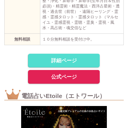
整・浄化・算命学・算命学(生年月日＆性別
必須)・精霊術・精霊魔法・西洋占星術・透
視・過去世（前世）・遠隔ヒーリング・霊
感・霊感タロット・霊感タロット（マルセ
イユ・霊感霊視・霊聴・霊臭・霊視・風
水・高占術・魂交信など
無料相談
１０分無料相談を受付け中。
詳細ページ
公式ページ
電話占いEtoile（エトワール）