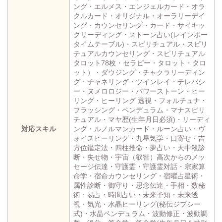
ング・エルメス・エンジェルカード・オラ
クルカード・オリジナル・オーラリーデイ
ング・カウンセリング・カード・サイキッ
クリーディング・ストーン占い(レインボー
タイムテーブル)・スピリチュアル・スピリ
チュアルカウンセリング・スピリチュアル
タロット78枚・セラピー・タロット・タロ
ット）・ダウジング・チャクラリーディン
グ・チャネリング・ツインレイ・テレパシ
ー・ヌメロロジー・パワーストーン・ヒー
リング・ヒーリング 透視・フォルチュナ・
フラッシング・ペンデュラム・マナスピリ
チュアル・マヤ歴(生年月日必須)・リーディ
対応スキル
ング・ルノルマンカード・ルーン占い・ヴ
ォイスヒーリング・九星気学・口寄せ・吉
方位鑑定法・四柱推命・夢占い・天中殺診
断・失せ物・宇宙（叡智）高次からのメッ
セージ伝達・守護霊・守護霊対話・宗家算
命学・宿命カウンセリング・宿曜占星術・
属性診断・御守り・思念伝達・手相・数秘
術・易占・時間占い・未来予知・未来透
視・気光・水晶ヒーリング(秘伝ジプシー
式)・水晶ペンデュラム・波動修正・波動調